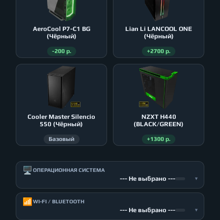
AeroСool P7-C1 BG
Lian Li LANCOOL ONE
(Чёрный)
(Чёрный)
-200 р.
+2700 р.
Cooler Master Silencio
NZXT H440
550 (Чёрный)
(BLACK/GREEN)
Базовый
+1300 р.
🖥️
ОПЕРАЦИОННАЯ СИСТЕМА
--- Не выбрано ---
▾
📶
WI-FI / BLUETOOTH
--- Не выбрано ---
▾