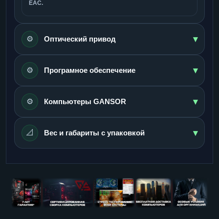
ЕАС.
▾
⚙️
Оптический привод
▾
⚙️
Програмное обеспечение
▾
⚙️
Компьютеры GANSOR
▾
📐
Вес и габариты с упаковкой