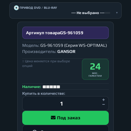
💿
ПРИВОД DVD / BLU-RAY
--- Не выбрано ---
▾
Артикул товара
GS-961059
Модель:
GS-961059 (Серия WS-OPTIMAL)
Производитель:
GANSOR
↕ Цена меняется при выборе
24
опций
МЕС.
ГАРАНТИИ
Наличие:
Купить в количестве:
Под заказ