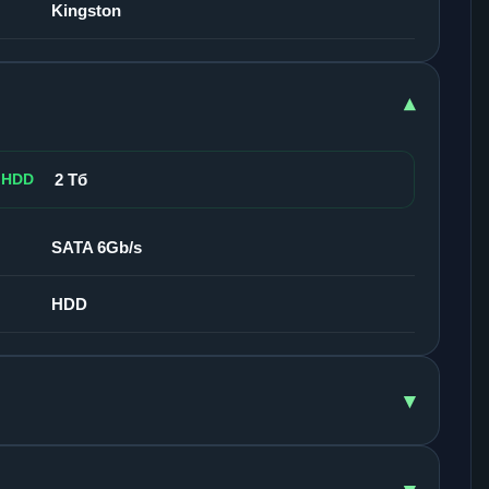
Kingston
▾
 HDD
2 Тб
SATA 6Gb/s
HDD
▾