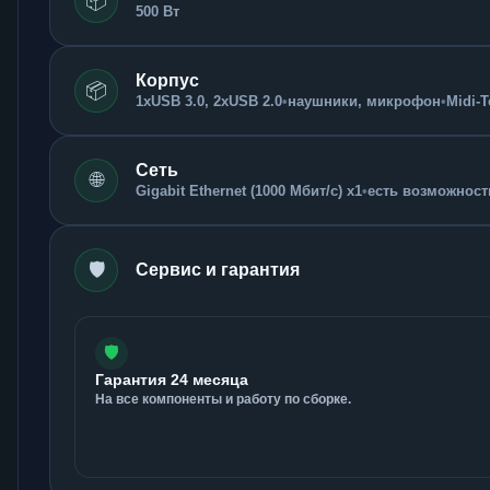
📦
500 Вт
Корпус
📦
1xUSB 3.0, 2xUSB 2.0
•
наушники, микрофон
•
Midi-
Сеть
🌐
Gigabit Ethernet (1000 Мбит/с) x1
•
есть возможность
🛡️
Сервис и гарантия
🛡️
Гарантия 24 месяца
На все компоненты и работу по сборке.