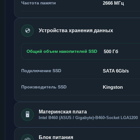
Частота памяти
2666 МГц
💿
Устройства хранения данных
Общий объем накопителей SSD
500 Гб
Подключение SSD
SATA 6Gb/s
Производитель SSD
Kingston
Материнская плата
🖥️
Intel B460 (ASUS / Gigabyte)
•
B460
•
Socket LGA1200
Блок питания