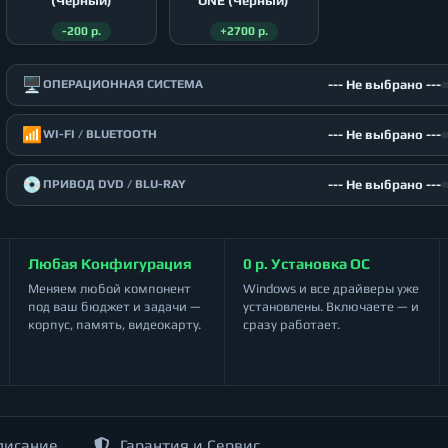
(Чёрный)
ONE (Чёрный)
-200 р.
+2700 р.
🖥️
--- Не выбрано ---
ОПЕРАЦИОННАЯ СИСТЕМА
📶
--- Не выбрано ---
WI-FI / BLUETOOTH
💿
--- Не выбрано ---
ПРИВОД DVD / BLU-RAY
Любая Конфигурация
0 р. Установка ОС
Меняем любой компонент
Windows и все драйверы уже
под ваш бюджет и задачи —
установлены. Включаете — и
корпус, память, видеокарту.
сразу работает.
писание
Гарантия и Сервис