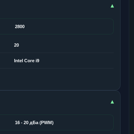
▾
2800
20
Intel Core i9
▾
16 - 20 дБа (PWM)