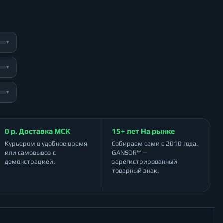
▾
▾
▾
0 р. Доставка МСК
15+ лет На рынке
Курьером в удобное время
Собираем сами с 2010 года.
или самовывоз с
GANSOR™ —
демонстрацией.
зарегистрированный
товарный знак.