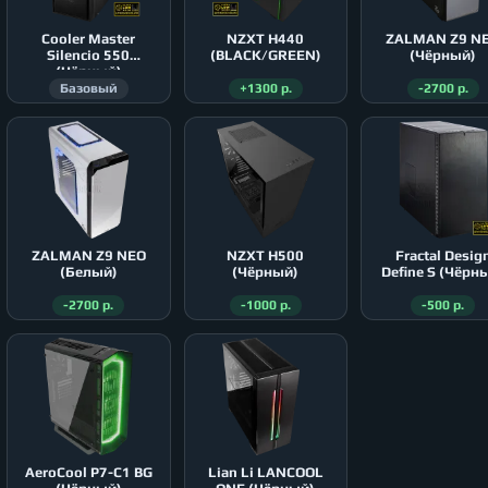
Cooler Master
NZXT H440
ZALMAN Z9 N
Silencio 550
(BLACK/GREEN)
(Чёрный)
(Чёрный)
Базовый
+1300 р.
-2700 р.
ZALMAN Z9 NEO
NZXT H500
Fractal Desig
(Белый)
(Чёрный)
Define S (Чёрн
-2700 р.
-1000 р.
-500 р.
AeroСool P7-C1 BG
Lian Li LANCOOL