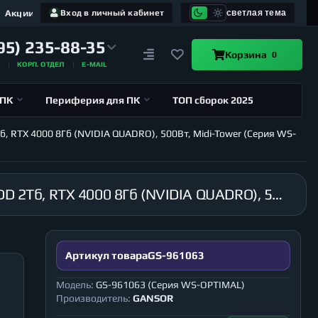
Акции
Вход в личный кабинет
светлая тема
95) 235-88-35
Корзина
0
А
КОРП. ОТДЕЛ
E-MAIL
 ПК
Периферия для ПК
ТОП сборок 2025
б, RTX 4000 8Гб (NVIDIA QUADRO), 500Вт, Midi-Tower (Серия WS-
Рабочая станция GANSOR-961063 Intel i9-10900 2.8 ГГц, B460, 64Гб 2666 МГц, SSD 480Гб, HDD 2Тб, RTX 4000 8Гб (NVIDIA QUADRO), 500Вт, Midi-Tower (Серия WS-OPTIMAL)
Артикул товара
GS-961063
Модель:
GS-961063 (Серия WS-OPTIMAL)
Производитель:
GANSOR