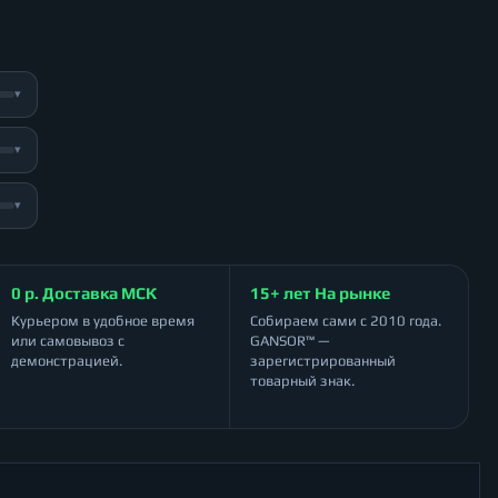
▾
▾
▾
0 р. Доставка МСК
15+ лет На рынке
Курьером в удобное время
Собираем сами с 2010 года.
или самовывоз с
GANSOR™ —
демонстрацией.
зарегистрированный
товарный знак.