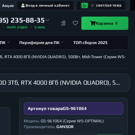
Акции
Вход в личный кабинет
светлая тема
95) 235-88-35
Корзина
0
А
КОРП. ОТДЕЛ
E-MAIL
 ПК
Периферия для ПК
ТОП сборок 2025
б, RTX 4000 8Гб (NVIDIA QUADRO), 500Вт, Midi-Tower (Серия WS-
Рабочая станция GANSOR-961064 Intel i9-10900 2.8 ГГц, B460, 64Гб 2666 МГц, SSD 480Гб, HDD 3Тб, RTX 4000 8Гб (NVIDIA QUADRO), 500Вт, Midi-Tower (Серия WS-OPTIMAL)
Артикул товара
GS-961064
Модель:
GS-961064 (Серия WS-OPTIMAL)
Производитель:
GANSOR