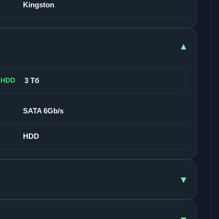
Kingston
▾
 HDD
3 Тб
SATA 6Gb/s
HDD
▾