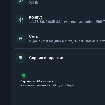
📦
500 Вт
Корпус
📦
1xUSB 3.0, 2xUSB 2.0
•
наушники, микрофон
•
Midi-
Сеть
🌐
Gigabit Ethernet (1000 Мбит/с) x1
•
есть возможность
🛡️
Сервис и гарантия
🛡️
Гарантия 24 месяца
На все компоненты и работу по сборке.