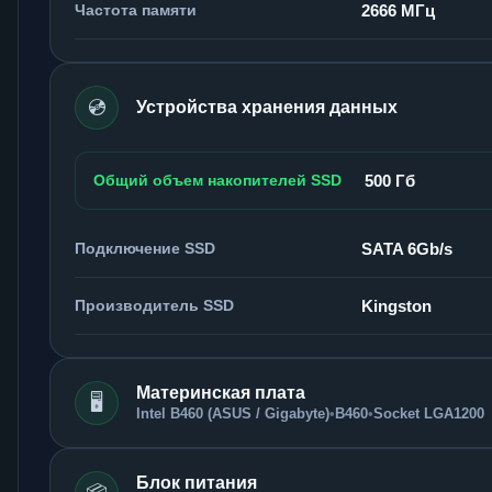
Частота памяти
2666 МГц
💿
Устройства хранения данных
Общий объем накопителей SSD
500 Гб
Подключение SSD
SATA 6Gb/s
Производитель SSD
Kingston
Материнская плата
🖥️
Intel B460 (ASUS / Gigabyte)
•
B460
•
Socket LGA1200
Блок питания