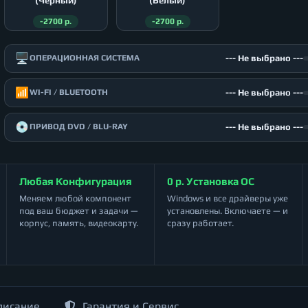
(Чёрный)
(Белый)
-2700 р.
-2700 р.
🖥️
--- Не выбрано ---
ОПЕРАЦИОННАЯ СИСТЕМА
📶
--- Не выбрано ---
WI-FI / BLUETOOTH
💿
--- Не выбрано ---
ПРИВОД DVD / BLU-RAY
Любая Конфигурация
0 р. Установка ОС
Меняем любой компонент
Windows и все драйверы уже
под ваш бюджет и задачи —
установлены. Включаете — и
корпус, память, видеокарту.
сразу работает.
писание
Гарантия и Сервис