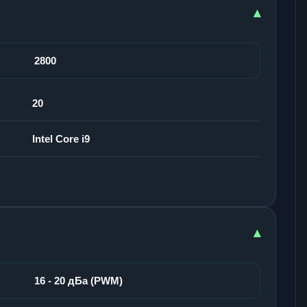
▾
2800
20
Intel Core i9
▾
16 - 20 дБа (PWM)