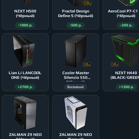
NZXT H500
Fractal Design
AeroСool P7-C1
(Чёрный)
Define S (Чёрный)
(Чёрный)
-1000 р.
-500 р.
-200 р.
Lian Li LANCOOL
Cooler Master
NZXT H440
ONE (Чёрный)
Silencio 550
(BLACK/GREE
(Чёрный)
+2700 р.
Базовый
+1300 р.
ZALMAN Z9 NEO
ZALMAN Z9 NEO