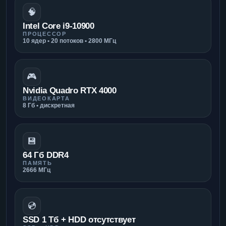
🧠
Intel Core i9-10900
ПРОЦЕССОР
10 ядер • 20 потоков • 2800 МГц
🎮
Nvidia Quadro RTX 4000
ВИДЕОКАРТА
8 Гб • дискретная
💾
64 Гб DDR4
ПАМЯТЬ
2666 МГц
💿
SSD 1 Тб + HDD отсутствует