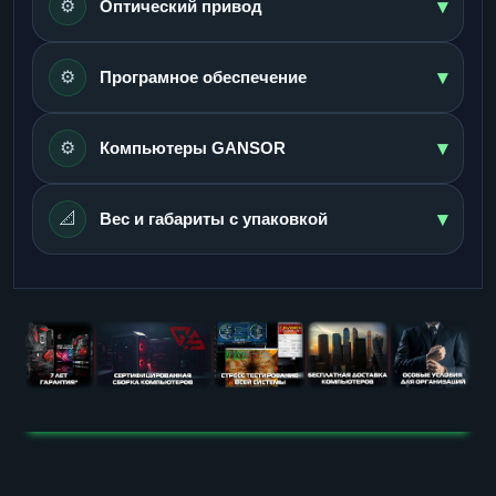
▾
⚙️
Оптический привод
▾
⚙️
Програмное обеспечение
▾
⚙️
Компьютеры GANSOR
▾
📐
Вес и габариты с упаковкой