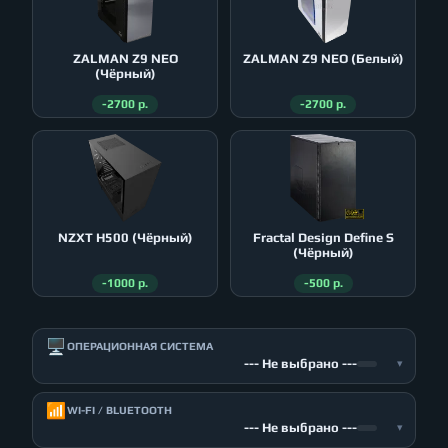
ZALMAN Z9 NEO
ZALMAN Z9 NEO (Белый)
(Чёрный)
-2700 р.
-2700 р.
NZXT H500 (Чёрный)
Fractal Design Define S
(Чёрный)
-1000 р.
-500 р.
🖥️
ОПЕРАЦИОННАЯ СИСТЕМА
--- Не выбрано ---
▾
📶
WI-FI / BLUETOOTH
--- Не выбрано ---
▾