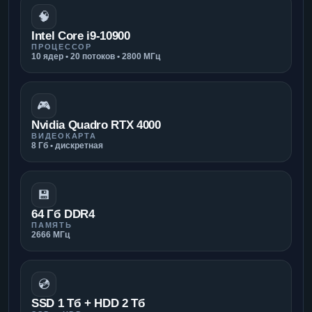
🧠
Intel Core i9-10900
ПРОЦЕССОР
10 ядер • 20 потоков • 2800 МГц
🎮
Nvidia Quadro RTX 4000
ВИДЕОКАРТА
8 Гб • дискретная
💾
64 Гб DDR4
ПАМЯТЬ
2666 МГц
💿
SSD 1 Тб + HDD 2 Тб