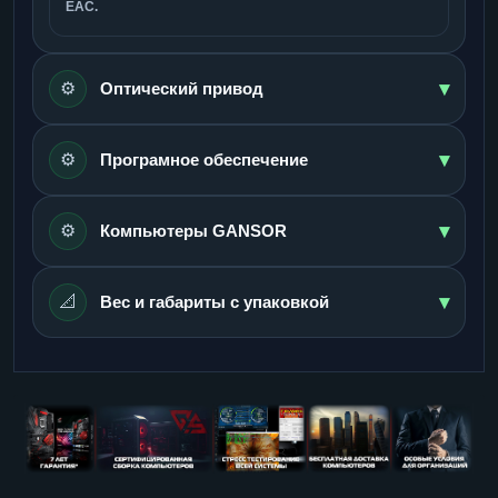
ЕАС.
▾
⚙️
Оптический привод
▾
⚙️
Програмное обеспечение
▾
⚙️
Компьютеры GANSOR
▾
📐
Вес и габариты с упаковкой