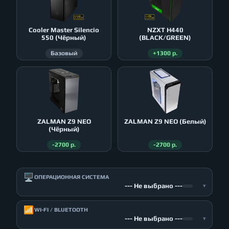
Cooler Master Silencio
NZXT H440
550 (Чёрный)
(BLACK/GREEN)
Базовый
+1300 р.
ZALMAN Z9 NEO
ZALMAN Z9 NEO (Белый)
(Чёрный)
-2700 р.
-2700 р.
🖥️
ОПЕРАЦИОННАЯ СИСТЕМА
--- Не выбрано ---
▾
📶
WI-FI / BLUETOOTH
--- Не выбрано ---
▾