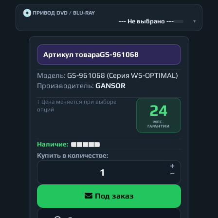
💿
ПРИВОД DVD / BLU-RAY
--- Не выбрано ---
▾
Артикул товара
GS-961068
Модель:
GS-961068 (Серия WS-OPTIMAL)
Производитель:
GANSOR
↕ Цена меняется при выборе
24
опций
МЕС.
ГАРАНТИИ
Наличие:
Купить в количестве:
Под заказ