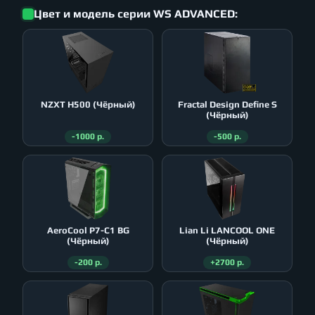
Цвет и модель серии WS ADVANCED:
NZXT H500 (Чёрный)
Fractal Design Define S
(Чёрный)
-1000 р.
-500 р.
AeroСool P7-C1 BG
Lian Li LANCOOL ONE
(Чёрный)
(Чёрный)
-200 р.
+2700 р.