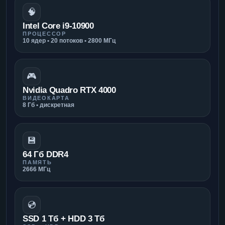
🧠
Intel Core i9-10900
ПРОЦЕССОР
10 ядер • 20 потоков • 2800 МГц
🎮
Nvidia Quadro RTX 4000
ВИДЕОКАРТА
8 Гб • дискретная
💾
64 Гб DDR4
ПАМЯТЬ
2666 МГц
💿
SSD 1 Тб + HDD 3 Тб