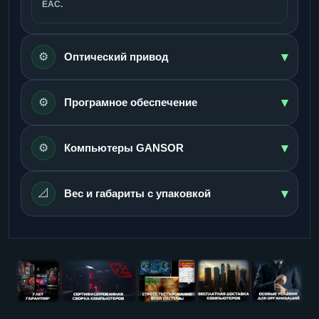
ЕАС.
▾
⚙️
Оптический привод
▾
⚙️
Програмное обеспечение
▾
⚙️
Компьютеры GANSOR
▾
📐
Вес и габариты с упаковкой