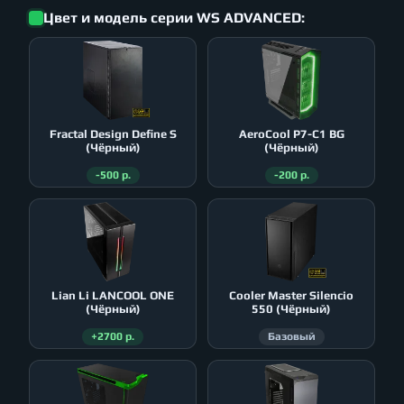
Цвет и модель серии WS ADVANCED:
Fractal Design Define S
AeroСool P7-C1 BG
(Чёрный)
(Чёрный)
-500 р.
-200 р.
Lian Li LANCOOL ONE
Cooler Master Silencio
(Чёрный)
550 (Чёрный)
+2700 р.
Базовый