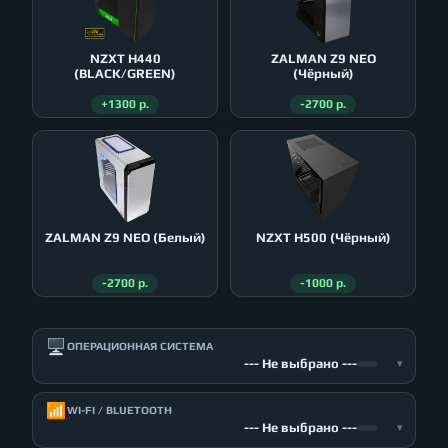
NZXT H440
ZALMAN Z9 NEO
(BLACK/GREEN)
(Чёрный)
+1300 р.
-2700 р.
ZALMAN Z9 NEO (Белый)
NZXT H500 (Чёрный)
-2700 р.
-1000 р.
🖥️
ОПЕРАЦИОННАЯ СИСТЕМА
--- Не выбрано ---
▾
📶
WI-FI / BLUETOOTH
--- Не выбрано ---
▾