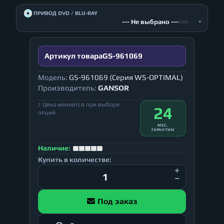
💿
ПРИВОД DVD / BLU-RAY
--- Не выбрано ---
▾
Артикул товара
GS-961069
Модель:
GS-961069 (Серия WS-OPTIMAL)
Производитель:
GANSOR
↕ Цена меняется при выборе
24
опций
МЕС.
ГАРАНТИИ
Наличие:
Купить в количестве:
Под заказ