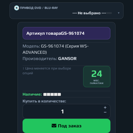
💿
ПРИВОД DVD / BLU-RAY
--- Не выбрано ---
▾
Артикул товара
GS-961074
Модель:
GS-961074 (Серия WS-
ADVANCED)
Производитель:
GANSOR
↕ Цена меняется при выборе
24
опций
МЕС.
ГАРАНТИИ
Наличие:
Купить в количестве:
Под заказ