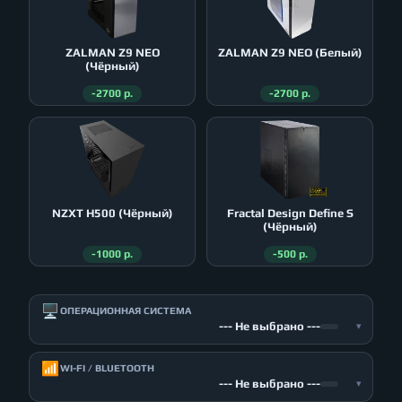
ZALMAN Z9 NEO
ZALMAN Z9 NEO (Белый)
(Чёрный)
-2700 р.
-2700 р.
NZXT H500 (Чёрный)
Fractal Design Define S
(Чёрный)
-1000 р.
-500 р.
🖥️
ОПЕРАЦИОННАЯ СИСТЕМА
--- Не выбрано ---
▾
📶
WI-FI / BLUETOOTH
--- Не выбрано ---
▾