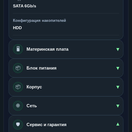
SATA 6Gb/s
Конфигурация накопителей
HDD
▾
🖥️
Материнская плата
▾
📦
Блок питания
▾
📦
Корпус
▾
🌐
Сеть
🛡️
▾
Сервис и гарантия