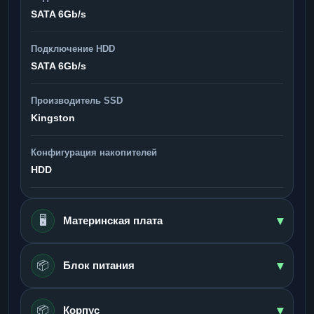
SATA 6Gb/s
Подключение HDD
SATA 6Gb/s
Производитель SSD
Kingston
Конфигурация накопителей
HDD
▾
🖥️
Материнская плата
▾
📦
Блок питания
▾
📦
Корпус