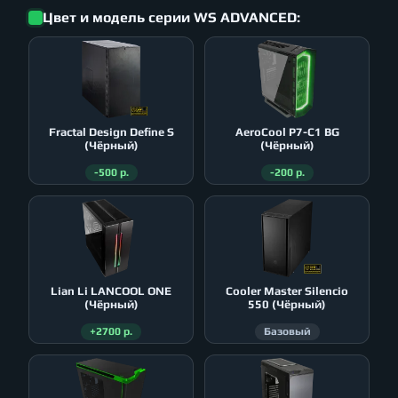
Цвет и модель серии WS ADVANCED:
Fractal Design Define S
AeroСool P7-C1 BG
(Чёрный)
(Чёрный)
-500 р.
-200 р.
Lian Li LANCOOL ONE
Cooler Master Silencio
(Чёрный)
550 (Чёрный)
+2700 р.
Базовый