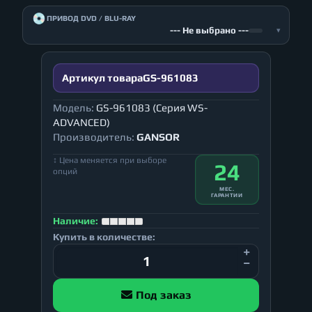
💿
ПРИВОД DVD / BLU-RAY
--- Не выбрано ---
▾
Артикул товара
GS-961083
Модель:
GS-961083 (Серия WS-
ADVANCED)
Производитель:
GANSOR
↕ Цена меняется при выборе
24
опций
МЕС.
ГАРАНТИИ
Наличие:
Купить в количестве:
Под заказ