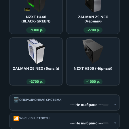
NZXT H440
ZALMAN Z9 NEO
(BLACK/GREEN)
(Чёрный)
+1300 р.
-2700 р.
ZALMAN Z9 NEO (Белый)
NZXT H500 (Чёрный)
-2700 р.
-1000 р.
🖥️
ОПЕРАЦИОННАЯ СИСТЕМА
--- Не выбрано ---
▾
📶
WI-FI / BLUETOOTH
--- Не выбрано ---
▾