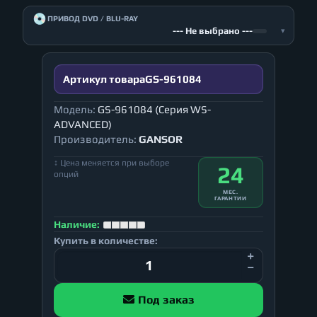
💿
ПРИВОД DVD / BLU-RAY
--- Не выбрано ---
▾
Артикул товара
GS-961084
Модель:
GS-961084 (Серия WS-
ADVANCED)
Производитель:
GANSOR
↕ Цена меняется при выборе
24
опций
МЕС.
ГАРАНТИИ
Наличие:
Купить в количестве:
Под заказ