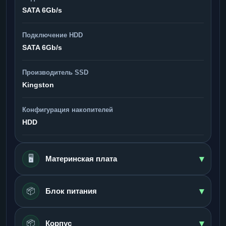
SATA 6Gb/s
Подключение HDD
SATA 6Gb/s
Производитель SSD
Kingston
Конфигурация накопителей
HDD
▾
🖥️
Материнская плата
▾
📦
Блок питания
▾
📦
Корпус