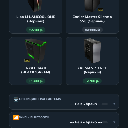
Lian Li LANCOOL ONE
Cooler Master Silencio
(Чёрный)
550 (Чёрный)
+2700 р.
Базовый
NZXT H440
ZALMAN Z9 NEO
(BLACK/GREEN)
(Чёрный)
+1300 р.
-2700 р.
🖥️
ОПЕРАЦИОННАЯ СИСТЕМА
--- Не выбрано ---
▾
📶
WI-FI / BLUETOOTH
--- Не выбрано ---
▾