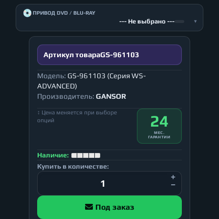
💿
ПРИВОД DVD / BLU-RAY
--- Не выбрано ---
▾
Артикул товара
GS-961103
Модель:
GS-961103 (Серия WS-
ADVANCED)
Производитель:
GANSOR
↕ Цена меняется при выборе
24
опций
МЕС.
ГАРАНТИИ
Наличие:
Купить в количестве:
Под заказ