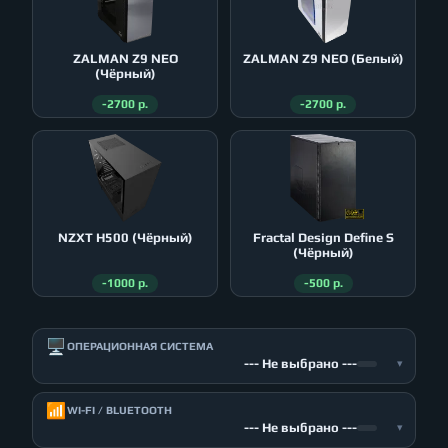
ZALMAN Z9 NEO
ZALMAN Z9 NEO (Белый)
(Чёрный)
-2700 р.
-2700 р.
NZXT H500 (Чёрный)
Fractal Design Define S
(Чёрный)
-1000 р.
-500 р.
🖥️
ОПЕРАЦИОННАЯ СИСТЕМА
--- Не выбрано ---
▾
📶
WI-FI / BLUETOOTH
--- Не выбрано ---
▾