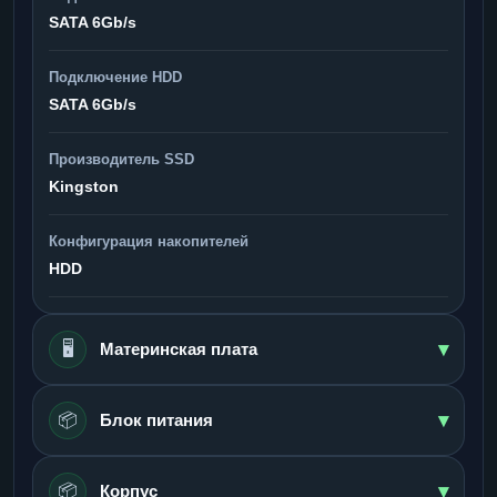
SATA 6Gb/s
Подключение HDD
SATA 6Gb/s
Производитель SSD
Kingston
Конфигурация накопителей
HDD
▾
🖥️
Материнская плата
▾
📦
Блок питания
▾
📦
Корпус