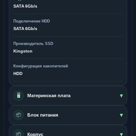
SATA 6Gb/s
Подключение HDD
SATA 6Gb/s
Производитель SSD
Kingston
Конфигурация накопителей
HDD
▾
🖥️
Материнская плата
▾
📦
Блок питания
▾
📦
Корпус