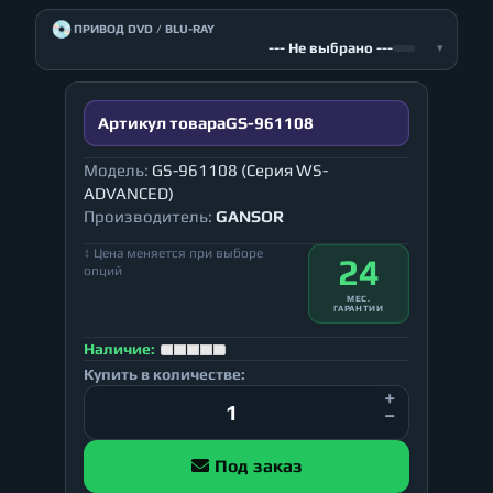
💿
ПРИВОД DVD / BLU-RAY
--- Не выбрано ---
▾
Артикул товара
GS-961108
Модель:
GS-961108 (Серия WS-
ADVANCED)
Производитель:
GANSOR
↕ Цена меняется при выборе
24
опций
МЕС.
ГАРАНТИИ
Наличие:
Купить в количестве:
Под заказ