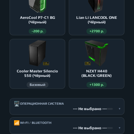
AeroСool P7-C1 BG
Lian Li LANCOOL ONE
(Чёрный)
(Чёрный)
-200 р.
+2700 р.
Cooler Master Silencio
NZXT H440
550 (Чёрный)
(BLACK/GREEN)
Базовый
+1300 р.
🖥️
ОПЕРАЦИОННАЯ СИСТЕМА
--- Не выбрано ---
▾
📶
WI-FI / BLUETOOTH
--- Не выбрано ---
▾