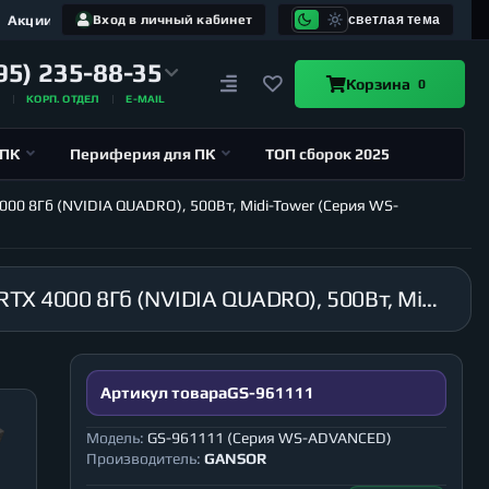
Акции
Вход в личный кабинет
светлая тема
95) 235-88-35
Корзина
0
А
КОРП. ОТДЕЛ
E-MAIL
 ПК
Периферия для ПК
ТОП сборок 2025
000 8Гб (NVIDIA QUADRO), 500Вт, Midi-Tower (Серия WS-
Рабочая станция GANSOR-961111 Intel i9-10900 2.8 ГГц, B460M, 16Гб 2666 МГц, SSD 480Гб, RTX 4000 8Гб (NVIDIA QUADRO), 500Вт, Midi-Tower (Серия WS-ADVANCED)
Артикул товара
GS-961111
Модель:
GS-961111 (Серия WS-ADVANCED)
Производитель:
GANSOR