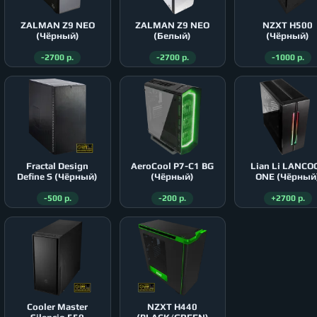
ZALMAN Z9 NEO
ZALMAN Z9 NEO
NZXT H500
(Чёрный)
(Белый)
(Чёрный)
-2700 р.
-2700 р.
-1000 р.
Fractal Design
AeroСool P7-C1 BG
Lian Li LANCO
Define S (Чёрный)
(Чёрный)
ONE (Чёрный
-500 р.
-200 р.
+2700 р.
Cooler Master
NZXT H440