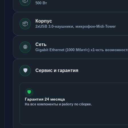
📦
500 Вт
Корпус
📦
2xUSB 3.0
•
наушники, микрофон
•
Midi-Tower
Сеть
🌐
Gigabit Ethernet (1000 Мбит/с) x1
•
есть возможность
🛡️
Сервис и гарантия
🛡️
Гарантия 24 месяца
На все компоненты и работу по сборке.