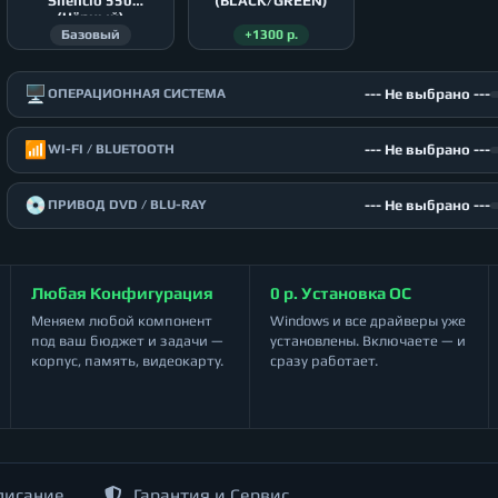
Silencio 550
(BLACK/GREEN)
(Чёрный)
Базовый
+1300 р.
🖥️
--- Не выбрано ---
ОПЕРАЦИОННАЯ СИСТЕМА
📶
--- Не выбрано ---
WI-FI / BLUETOOTH
💿
--- Не выбрано ---
ПРИВОД DVD / BLU-RAY
Любая Конфигурация
0 р. Установка ОС
Меняем любой компонент
Windows и все драйверы уже
под ваш бюджет и задачи —
установлены. Включаете — и
корпус, память, видеокарту.
сразу работает.
писание
Гарантия и Сервис