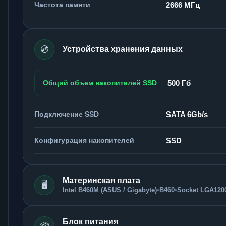
Частота памяти
2666 МГц
💿
Устройства хранения данных
Общий объем накопителей SSD
500 Гб
Подключение SSD
SATA 6Gb/s
Конфигурация накопителей
SSD
Материнская плата
🖥️
Intel B460M (ASUS / Gigabyte)
•
B460
•
Socket LGA120
Блок питания