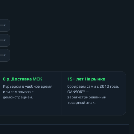
▾
▾
▾
0 р. Доставка МСК
15+ лет На рынке
Курьером в удобное время
Собираем сами с 2010 года.
или самовывоз с
GANSOR™ —
демонстрацией.
зарегистрированный
товарный знак.