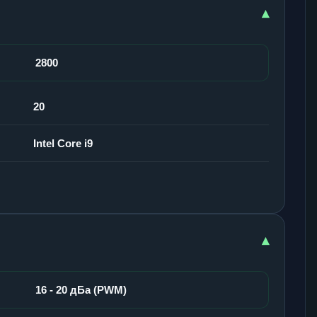
▾
2800
20
Intel Core i9
▾
16 - 20 дБа (PWM)