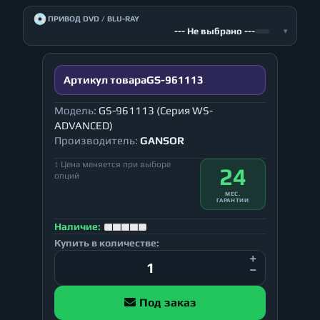
💿
ПРИВОД DVD / BLU-RAY
--- Не выбрано ---
▾
Артикул товара
GS-961113
Модель:
GS-961113 (Серия WS-
ADVANCED)
Производитель:
GANSOR
↕ Цена меняется при выборе
24
опций
МЕС.
ГАРАНТИИ
Наличие:
Купить в количестве:
Под заказ