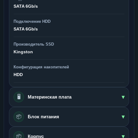
SATA 6Gb/s
Подключение HDD
SATA 6Gb/s
Производитель SSD
Kingston
Конфигурация накопителей
HDD
▾
🖥️
Материнская плата
▾
📦
Блок питания
▾
📦
Корпус