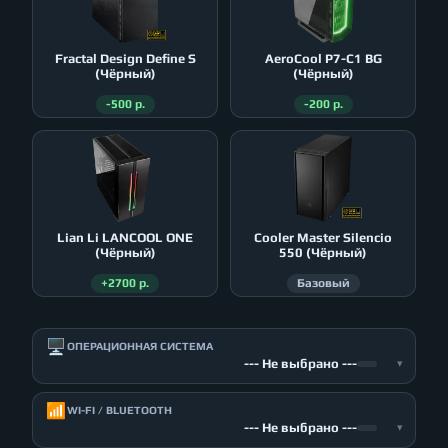
Fractal Design Define S
AeroСool P7-C1 BG
(Чёрный)
(Чёрный)
-500 р.
-200 р.
Lian Li LANCOOL ONE
Cooler Master Silencio
(Чёрный)
550 (Чёрный)
+2700 р.
Базовый
🖥️
ОПЕРАЦИОННАЯ СИСТЕМА
--- Не выбрано ---
▾
📶
WI-FI / BLUETOOTH
--- Не выбрано ---
▾