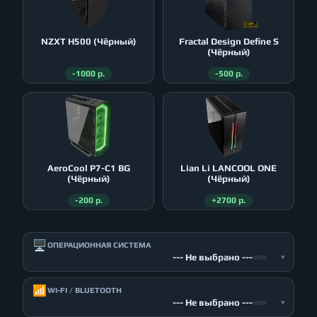
NZXT H500 (Чёрный)
Fractal Design Define S
(Чёрный)
-1000 р.
-500 р.
AeroСool P7-C1 BG
Lian Li LANCOOL ONE
(Чёрный)
(Чёрный)
-200 р.
+2700 р.
🖥️
ОПЕРАЦИОННАЯ СИСТЕМА
--- Не выбрано ---
▾
📶
WI-FI / BLUETOOTH
--- Не выбрано ---
▾