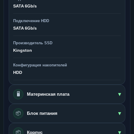
SATA 6Gb/s
Подключение HDD
SATA 6Gb/s
Производитель SSD
Kingston
Конфигурация накопителей
HDD
▾
🖥️
Материнская плата
▾
📦
Блок питания
▾
📦
Корпус