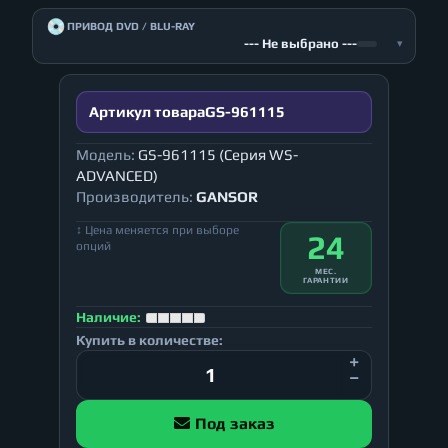
💿
ПРИВОД DVD / BLU-RAY
--- Не выбрано ---
▾
Артикул товара
GS-961115
Модель:
GS-961115 (Серия WS-
ADVANCED)
Производитель:
GANSOR
↕ Цена меняется при выборе
24
опций
МЕС.
ГАРАНТИИ
Наличие:
Купить в количестве:
Под заказ