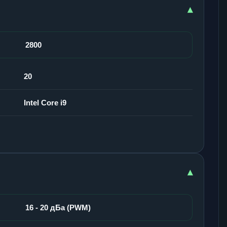
▾
2800
20
Intel Core i9
▾
16 - 20 дБа (PWM)