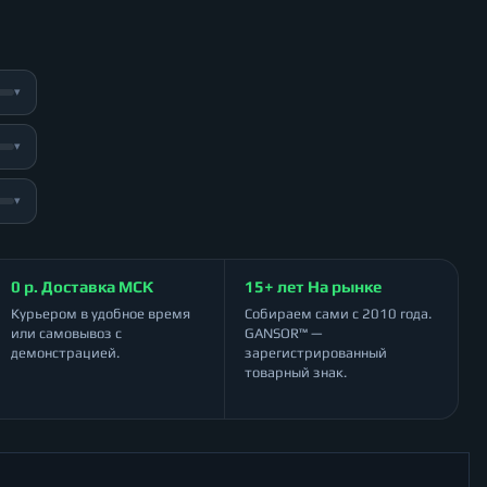
▾
▾
▾
0 р. Доставка МСК
15+ лет На рынке
Курьером в удобное время
Собираем сами с 2010 года.
или самовывоз с
GANSOR™ —
демонстрацией.
зарегистрированный
товарный знак.