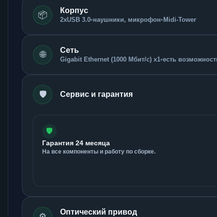
Корпус
📦
2xUSB 3.0
•
наушники, микрофон
•
Midi-Tower
Сеть
🌐
Gigabit Ethernet (1000 Мбит/с) x1
•
есть возможность
🛡️
Сервис и гарантия
🛡️
Гарантия 24 месяца
На все компоненты и работу по сборке.
Оптический привод
⚙️