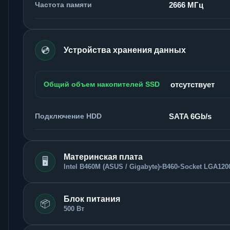
Частота памяти
2666 МГц
💿
Устройства хранения данных
Общий объем накопителей SSD
отсутствует
Подключение HDD
SATA 6Gb/s
Материнская плата
🖥️
Intel B460M (ASUS / Gigabyte)
•
B460
•
Socket LGA120
Блок питания
📦
500 Вт