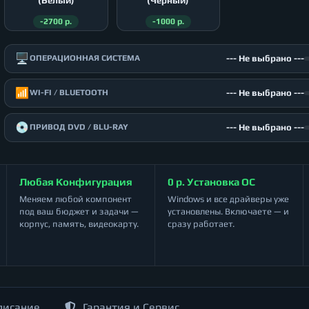
(Белый)
(Чёрный)
-2700 р.
-1000 р.
🖥️
--- Не выбрано ---
ОПЕРАЦИОННАЯ СИСТЕМА
📶
--- Не выбрано ---
WI-FI / BLUETOOTH
💿
--- Не выбрано ---
ПРИВОД DVD / BLU-RAY
Любая Конфигурация
0 р. Установка ОС
Меняем любой компонент
Windows и все драйверы уже
под ваш бюджет и задачи —
установлены. Включаете — и
корпус, память, видеокарту.
сразу работает.
писание
Гарантия и Сервис