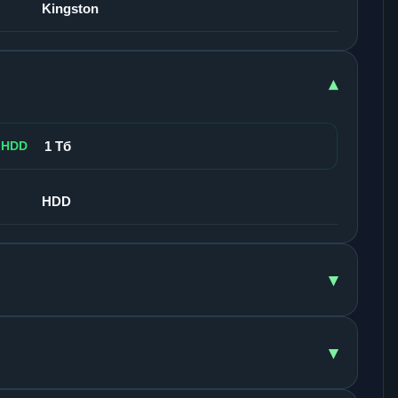
Kingston
▾
 HDD
1 Тб
HDD
▾
▾