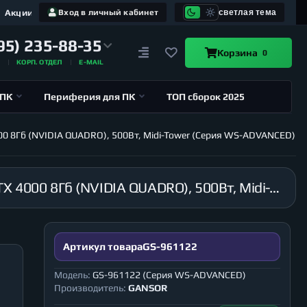
Акции
Вход в личный кабинет
светлая тема
95) 235-88-35
Корзина
0
А
КОРП. ОТДЕЛ
E-MAIL
 ПК
Периферия для ПК
ТОП сборок 2025
000 8Гб (NVIDIA QUADRO), 500Вт, Midi-Tower (Серия WS-ADVANCED)
Рабочая станция GANSOR-961122 Intel i9-10900 2.8 ГГц, B460M, 32Гб 2666 МГц, HDD 1Тб, RTX 4000 8Гб (NVIDIA QUADRO), 500Вт, Midi-Tower (Серия WS-ADVANCED)
Артикул товара
GS-961122
Модель:
GS-961122 (Серия WS-ADVANCED)
Производитель:
GANSOR