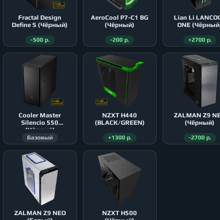
Fractal Design
AeroСool P7-C1 BG
Lian Li LANCO
Define S (Чёрный)
(Чёрный)
ONE (Чёрный
-500 р.
-200 р.
+2700 р.
Cooler Master
NZXT H440
ZALMAN Z9 N
Silencio 550
(BLACK/GREEN)
(Чёрный)
(Чёрный)
Базовый
+1300 р.
-2700 р.
ZALMAN Z9 NEO
NZXT H500