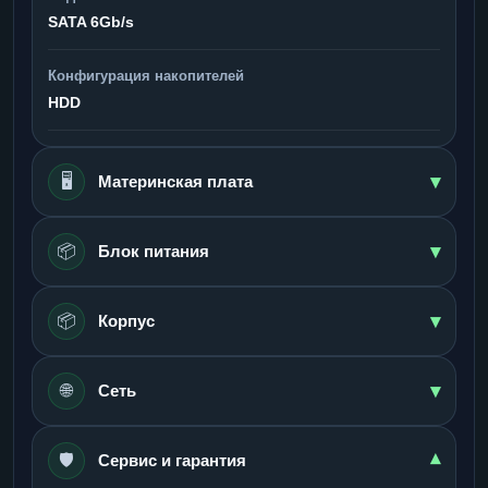
SATA 6Gb/s
Конфигурация накопителей
HDD
▾
🖥️
Материнская плата
▾
📦
Блок питания
▾
📦
Корпус
▾
🌐
Сеть
🛡️
▾
Сервис и гарантия