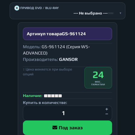
💿
ПРИВОД DVD / BLU-RAY
--- Не выбрано ---
▾
Артикул товара
GS-961124
Модель:
GS-961124 (Серия WS-
ADVANCED)
Производитель:
GANSOR
↕ Цена меняется при выборе
24
опций
МЕС.
ГАРАНТИИ
Наличие:
Купить в количестве:
Под заказ