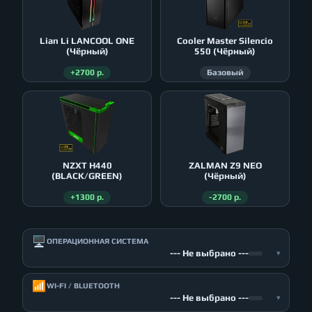
Lian Li LANCOOL ONE
Cooler Master Silencio
(Чёрный)
550 (Чёрный)
+2700 р.
Базовый
NZXT H440
ZALMAN Z9 NEO
(BLACK/GREEN)
(Чёрный)
+1300 р.
-2700 р.
🖥️
ОПЕРАЦИОННАЯ СИСТЕМА
--- Не выбрано ---
▾
📶
WI-FI / BLUETOOTH
--- Не выбрано ---
▾