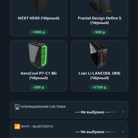
NZXT H500 (Чёрный)
Fractal Design Define S
(Чёрный)
-1000 р.
-500 р.
AeroСool P7-C1 BG
Lian Li LANCOOL ONE
(Чёрный)
(Чёрный)
-200 р.
+2700 р.
🖥️
ОПЕРАЦИОННАЯ СИСТЕМА
--- Не выбрано ---
▾
📶
WI-FI / BLUETOOTH
--- Не выбрано ---
▾