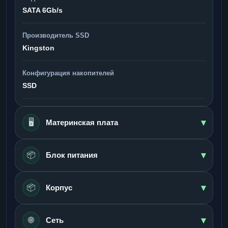
SATA 6Gb/s
Производитель SSD
Kingston
Конфигурация накопителей
SSD
▾
🖥️
Материнская плата
▾
📦
Блок питания
▾
📦
Корпус
▾
🌐
Сеть