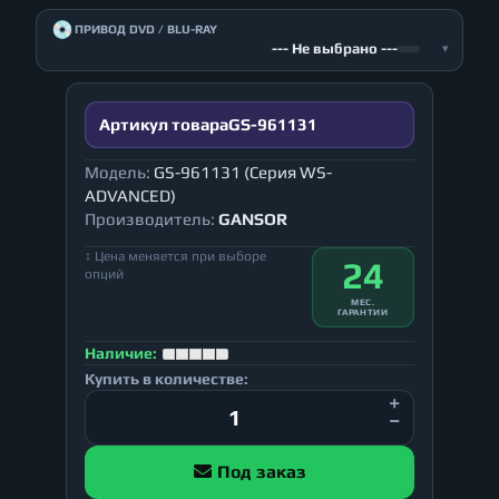
💿
ПРИВОД DVD / BLU-RAY
--- Не выбрано ---
▾
Артикул товара
GS-961131
Модель:
GS-961131 (Серия WS-
ADVANCED)
Производитель:
GANSOR
↕ Цена меняется при выборе
24
опций
МЕС.
ГАРАНТИИ
Наличие:
Купить в количестве:
Под заказ