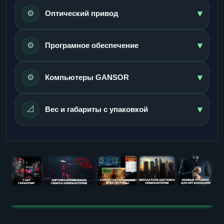
▾
⚙️
Оптический привод
▾
⚙️
Програмное обеспечение
▾
⚙️
Компьютеры GANSOR
▾
📐
Вес и габариты с упаковкой