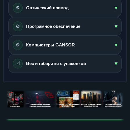
▾
⚙️
Оптический привод
▾
⚙️
Програмное обеспечение
▾
⚙️
Компьютеры GANSOR
▾
📐
Вес и габариты с упаковкой