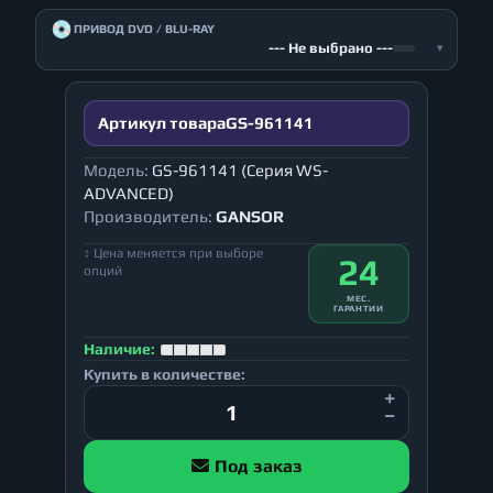
💿
ПРИВОД DVD / BLU-RAY
--- Не выбрано ---
▾
Артикул товара
GS-961141
Модель:
GS-961141 (Серия WS-
ADVANCED)
Производитель:
GANSOR
↕ Цена меняется при выборе
24
опций
МЕС.
ГАРАНТИИ
Наличие:
Купить в количестве:
Под заказ