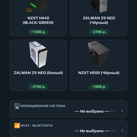
NZXT H440
ZALMAN Z9 NEO
(BLACK/GREEN)
(Чёрный)
+1300 р.
-2700 р.
ZALMAN Z9 NEO (Белый)
NZXT H500 (Чёрный)
-2700 р.
-1000 р.
🖥️
ОПЕРАЦИОННАЯ СИСТЕМА
--- Не выбрано ---
▾
📶
WI-FI / BLUETOOTH
--- Не выбрано ---
▾