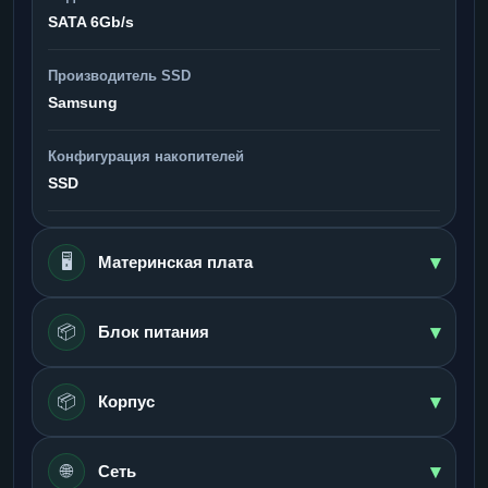
SATA 6Gb/s
Производитель SSD
Samsung
Конфигурация накопителей
SSD
▾
🖥️
Материнская плата
▾
📦
Блок питания
▾
📦
Корпус
▾
🌐
Сеть