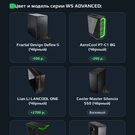
Цвет и модель серии WS ADVANCED:
Fractal Design Define S
AeroСool P7-C1 BG
(Чёрный)
(Чёрный)
-500 р.
-200 р.
Lian Li LANCOOL ONE
Cooler Master Silencio
(Чёрный)
550 (Чёрный)
+2700 р.
Базовый