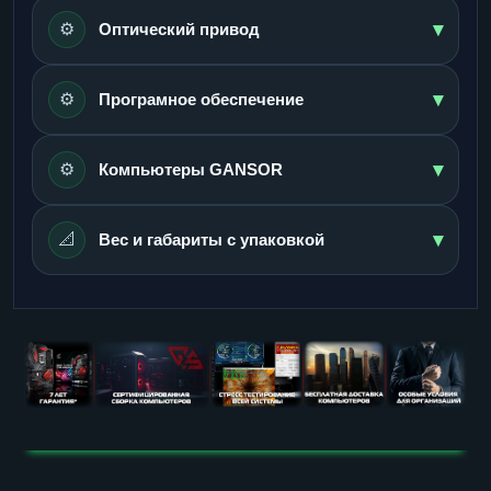
▾
⚙️
Оптический привод
▾
⚙️
Програмное обеспечение
▾
⚙️
Компьютеры GANSOR
▾
📐
Вес и габариты с упаковкой