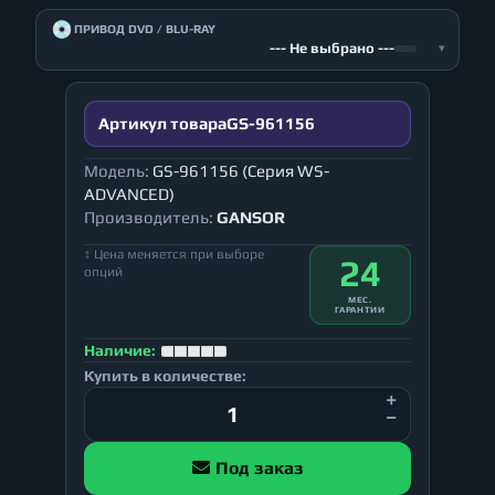
💿
ПРИВОД DVD / BLU-RAY
--- Не выбрано ---
▾
Артикул товара
GS-961156
Модель:
GS-961156 (Серия WS-
ADVANCED)
Производитель:
GANSOR
↕ Цена меняется при выборе
24
опций
МЕС.
ГАРАНТИИ
Наличие:
Купить в количестве:
Под заказ