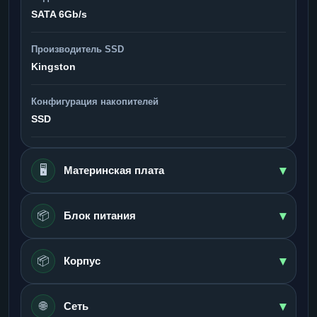
SATA 6Gb/s
Производитель SSD
Kingston
Конфигурация накопителей
SSD
▾
🖥️
Материнская плата
▾
📦
Блок питания
▾
📦
Корпус
▾
🌐
Сеть