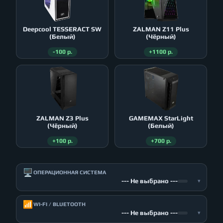
Deepcool TESSERACT SW
ZALMAN Z11 Plus
(Белый)
(Чёрный)
-100 р.
+1100 р.
ZALMAN Z3 Plus
GAMEMAX StarLight
(Чёрный)
(Белый)
+100 р.
+700 р.
🖥️
ОПЕРАЦИОННАЯ СИСТЕМА
--- Не выбрано ---
▾
📶
WI-FI / BLUETOOTH
--- Не выбрано ---
▾