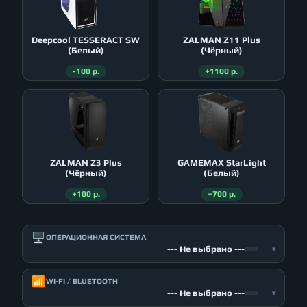
Deepcool TESSERACT SW
ZALMAN Z11 Plus
(Белый)
(Чёрный)
-100 р.
+1100 р.
ZALMAN Z3 Plus
GAMEMAX StarLight
(Чёрный)
(Белый)
+100 р.
+700 р.
🖥️
ОПЕРАЦИОННАЯ СИСТЕМА
--- Не выбрано ---
▾
📶
WI-FI / BLUETOOTH
--- Не выбрано ---
▾