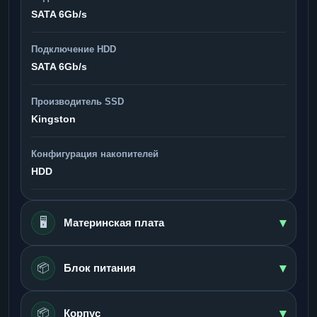
SATA 6Gb/s
Подключение HDD
SATA 6Gb/s
Производитель SSD
Kingston
Конфигурация накопителей
HDD
▾
🖥️
Материнская плата
▾
📦
Блок питания
▾
📦
Корпус