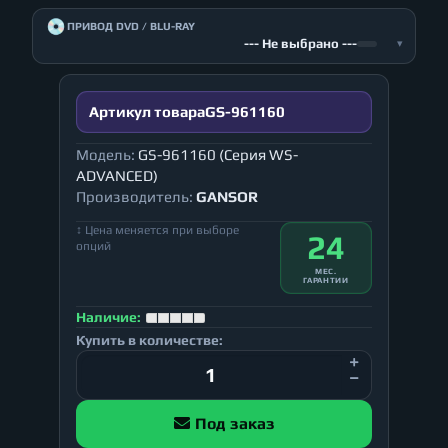
💿
ПРИВОД DVD / BLU-RAY
--- Не выбрано ---
▾
Артикул товара
GS-961160
Модель:
GS-961160 (Серия WS-
ADVANCED)
Производитель:
GANSOR
↕ Цена меняется при выборе
24
опций
МЕС.
ГАРАНТИИ
Наличие:
Купить в количестве:
Под заказ