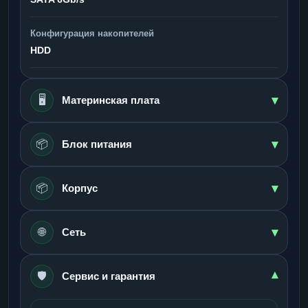
Конфигурация накопителей
HDD
▾
🖥️
Материнская плата
▾
📦
Блок питания
▾
📦
Корпус
▾
🌐
Сеть
🛡️
▾
Сервис и гарантия