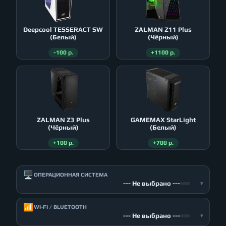
Deepcool TESSERACT SW
ZALMAN Z11 Plus
(Белый)
(Чёрный)
-100 р.
+1100 р.
ZALMAN Z3 Plus
GAMEMAX StarLight
(Чёрный)
(Белый)
+100 р.
+700 р.
🖥️
ОПЕРАЦИОННАЯ СИСТЕМА
--- Не выбрано ---
▾
📶
WI-FI / BLUETOOTH
--- Не выбрано ---
▾