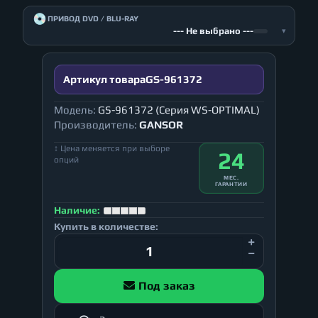
💿
ПРИВОД DVD / BLU-RAY
--- Не выбрано ---
▾
Артикул товара
GS-961372
Модель:
GS-961372 (Серия WS-OPTIMAL)
Производитель:
GANSOR
↕ Цена меняется при выборе
24
опций
МЕС.
ГАРАНТИИ
Наличие:
Купить в количестве:
Под заказ