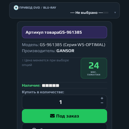
💿
ПРИВОД DVD / BLU-RAY
--- Не выбрано ---
▾
Артикул товара
GS-961385
Модель:
GS-961385 (Серия WS-OPTIMAL)
Производитель:
GANSOR
↕ Цена меняется при выборе
24
опций
МЕС.
ГАРАНТИИ
Наличие:
Купить в количестве:
Под заказ