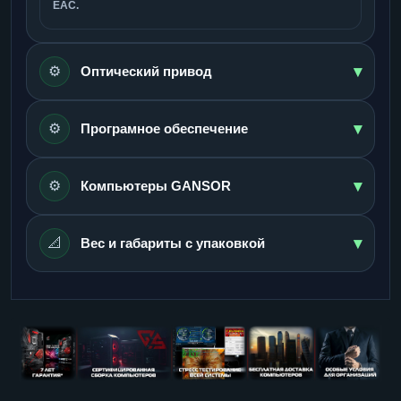
ЕАС.
▾
⚙️
Оптический привод
▾
⚙️
Програмное обеспечение
▾
⚙️
Компьютеры GANSOR
▾
📐
Вес и габариты с упаковкой