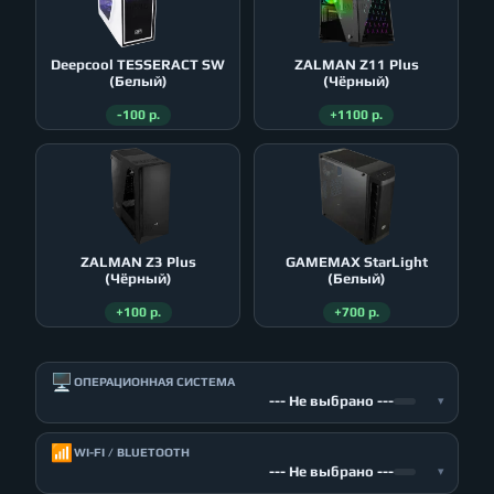
Deepcool TESSERACT SW
ZALMAN Z11 Plus
(Белый)
(Чёрный)
-100 р.
+1100 р.
ZALMAN Z3 Plus
GAMEMAX StarLight
(Чёрный)
(Белый)
+100 р.
+700 р.
🖥️
ОПЕРАЦИОННАЯ СИСТЕМА
--- Не выбрано ---
▾
📶
WI-FI / BLUETOOTH
--- Не выбрано ---
▾