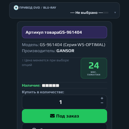
💿
ПРИВОД DVD / BLU-RAY
--- Не выбрано ---
▾
Артикул товара
GS-961404
Модель:
GS-961404 (Серия WS-OPTIMAL)
Производитель:
GANSOR
↕ Цена меняется при выборе
24
опций
МЕС.
ГАРАНТИИ
Наличие:
Купить в количестве:
Под заказ