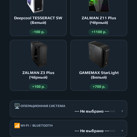
Deepcool TESSERACT SW
ZALMAN Z11 Plus
(Белый)
(Чёрный)
-100 р.
+1100 р.
ZALMAN Z3 Plus
GAMEMAX StarLight
(Чёрный)
(Белый)
+100 р.
+700 р.
🖥️
ОПЕРАЦИОННАЯ СИСТЕМА
--- Не выбрано ---
▾
📶
WI-FI / BLUETOOTH
--- Не выбрано ---
▾