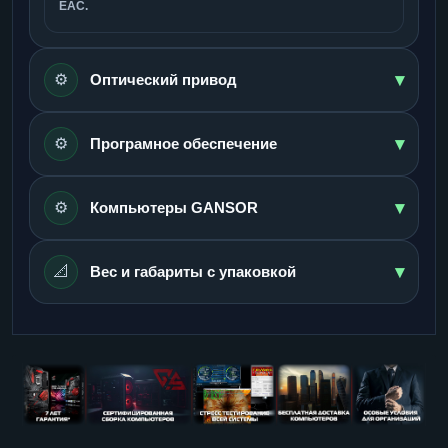
ЕАС.
▾
⚙️
Оптический привод
▾
⚙️
Програмное обеспечение
▾
⚙️
Компьютеры GANSOR
▾
📐
Вес и габариты с упаковкой