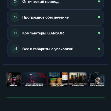
▾
⚙️
Оптический привод
▾
⚙️
Програмное обеспечение
▾
⚙️
Компьютеры GANSOR
▾
📐
Вес и габариты с упаковкой