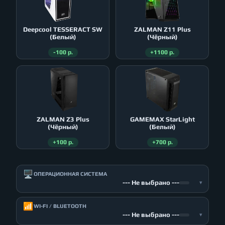
Deepcool TESSERACT SW
ZALMAN Z11 Plus
(Белый)
(Чёрный)
-100 р.
+1100 р.
ZALMAN Z3 Plus
GAMEMAX StarLight
(Чёрный)
(Белый)
+100 р.
+700 р.
🖥️
ОПЕРАЦИОННАЯ СИСТЕМА
--- Не выбрано ---
▾
📶
WI-FI / BLUETOOTH
--- Не выбрано ---
▾