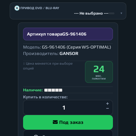
💿
ПРИВОД DVD / BLU-RAY
--- Не выбрано ---
▾
Артикул товара
GS-961406
Модель:
GS-961406 (Серия WS-OPTIMAL)
Производитель:
GANSOR
↕ Цена меняется при выборе
24
опций
МЕС.
ГАРАНТИИ
Наличие:
Купить в количестве:
Под заказ