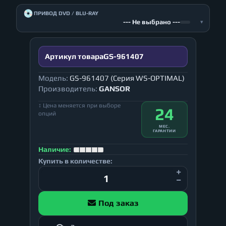
💿
ПРИВОД DVD / BLU-RAY
--- Не выбрано ---
▾
Артикул товара
GS-961407
Модель:
GS-961407 (Серия WS-OPTIMAL)
Производитель:
GANSOR
↕ Цена меняется при выборе
24
опций
МЕС.
ГАРАНТИИ
Наличие:
Купить в количестве:
Под заказ