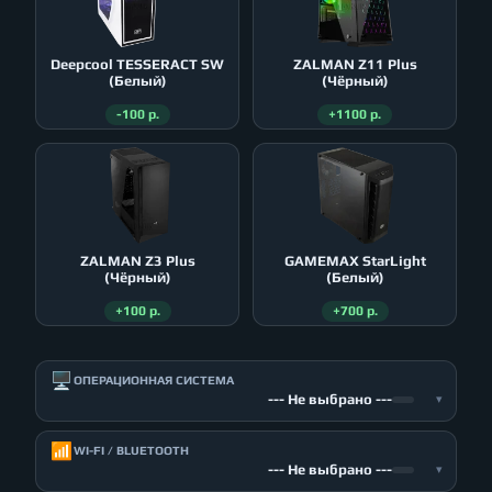
Deepcool TESSERACT SW
ZALMAN Z11 Plus
(Белый)
(Чёрный)
-100 р.
+1100 р.
ZALMAN Z3 Plus
GAMEMAX StarLight
(Чёрный)
(Белый)
+100 р.
+700 р.
🖥️
ОПЕРАЦИОННАЯ СИСТЕМА
--- Не выбрано ---
▾
📶
WI-FI / BLUETOOTH
--- Не выбрано ---
▾