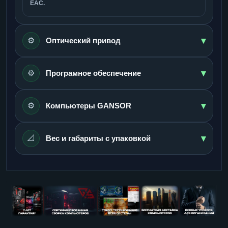
ЕАС.
▾
⚙️
Оптический привод
▾
⚙️
Програмное обеспечение
▾
⚙️
Компьютеры GANSOR
▾
📐
Вес и габариты с упаковкой