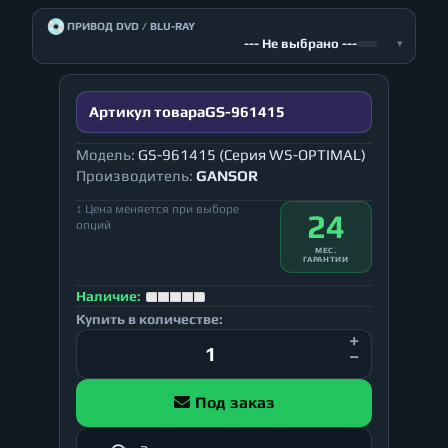
💿
ПРИВОД DVD / BLU-RAY
--- Не выбрано ---
▾
Артикул товара
GS-961415
Модель:
GS-961415 (Серия WS-OPTIMAL)
Производитель:
GANSOR
↕ Цена меняется при выборе
24
опций
МЕС.
ГАРАНТИИ
Наличие:
Купить в количестве:
Под заказ