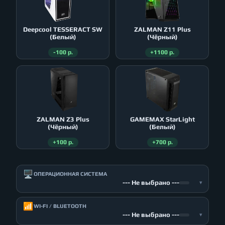
Deepcool TESSERACT SW
ZALMAN Z11 Plus
(Белый)
(Чёрный)
-100 р.
+1100 р.
ZALMAN Z3 Plus
GAMEMAX StarLight
(Чёрный)
(Белый)
+100 р.
+700 р.
🖥️
ОПЕРАЦИОННАЯ СИСТЕМА
--- Не выбрано ---
▾
📶
WI-FI / BLUETOOTH
--- Не выбрано ---
▾