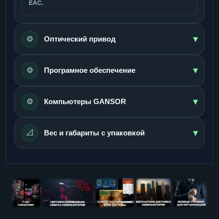
ЕАС.
▾
⚙️
Оптический привод
▾
⚙️
Програмное обеспечение
▾
⚙️
Компьютеры GANSOR
▾
📐
Вес и габариты с упаковкой