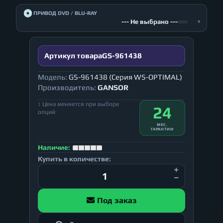
💿
ПРИВОД DVD / BLU-RAY
--- Не выбрано ---
▾
Артикул товара
GS-961438
Модель:
GS-961438 (Серия WS-OPTIMAL)
Производитель:
GANSOR
↕ Цена меняется при выборе
24
опций
МЕС.
ГАРАНТИИ
Наличие:
Купить в количестве:
Под заказ