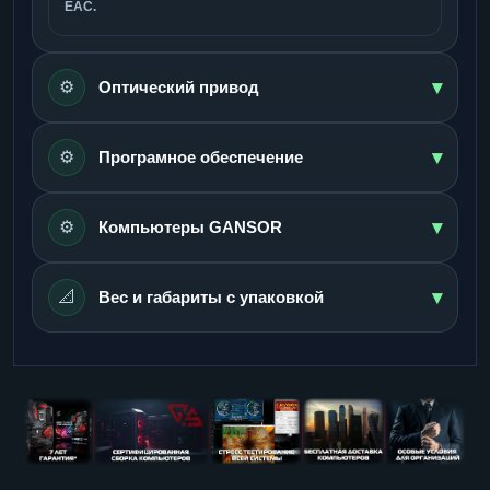
ЕАС.
▾
⚙️
Оптический привод
▾
⚙️
Програмное обеспечение
▾
⚙️
Компьютеры GANSOR
▾
📐
Вес и габариты с упаковкой