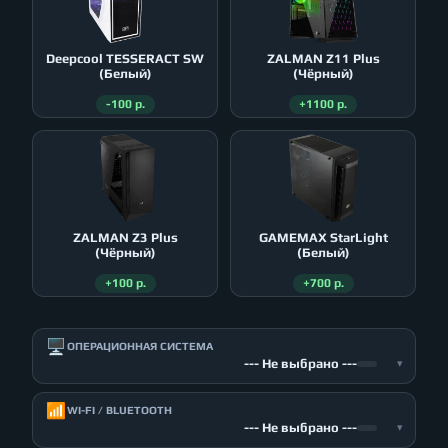
Deepcool TESSERACT SW
ZALMAN Z11 Plus
(Белый)
(Чёрный)
-100 р.
+1100 р.
ZALMAN Z3 Plus
GAMEMAX StarLight
(Чёрный)
(Белый)
+100 р.
+700 р.
🖥️
ОПЕРАЦИОННАЯ СИСТЕМА
--- Не выбрано ---
▾
📶
WI-FI / BLUETOOTH
--- Не выбрано ---
▾