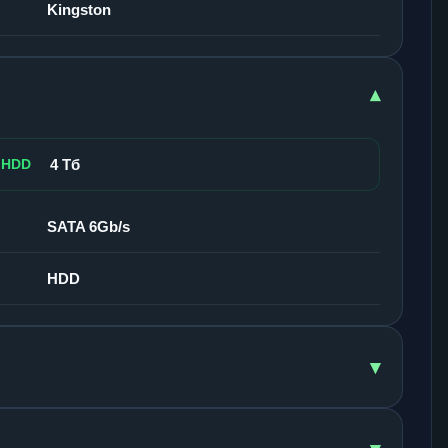
Kingston
▾
 HDD
4 Тб
SATA 6Gb/s
HDD
▾