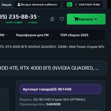
Акции
Вход в личный кабинет
светлая тема
95) 235-88-35
Корзина
0
А
КОРП. ОТДЕЛ
E-MAIL
 ПК
Периферия для ПК
ТОП сборок 2025
Тб, RTX 4000 8Гб (NVIDIA QUADRO), 500Вт, Midi-Tower (Серия WS-
Рабочая станция GANSOR-961440 Intel i9-10900X 3.7 ГГц, X299, 32Гб 2666 МГц, SSD 480Гб, HDD 4Тб, RTX 4000 8Гб (NVIDIA QUADRO), 500Вт, Midi-Tower (Серия WS-OPTIMAL)
Артикул товара
GS-961440
Модель:
GS-961440 (Серия WS-OPTIMAL)
Производитель:
GANSOR