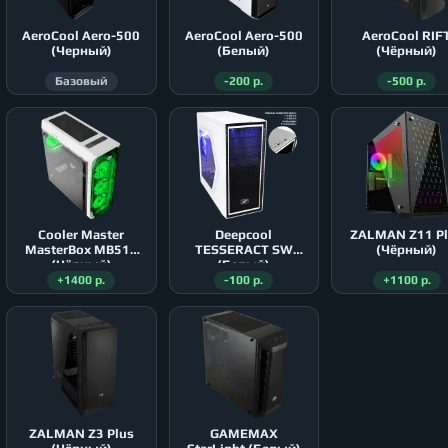
AeroСool Aero-500
AeroСool Aero-500
AeroСool RIF
(Черный)
(Белый)
(Чёрный)
Базовый
-200 р.
-500 р.
Cooler Master
Deepcool
ZALMAN Z11 P
MasterBox MB511
TESSERACT SW
(Чёрный)
(Чёрный)
(Белый)
+1400 р.
-100 р.
+1100 р.
ZALMAN Z3 Plus
GAMEMAX