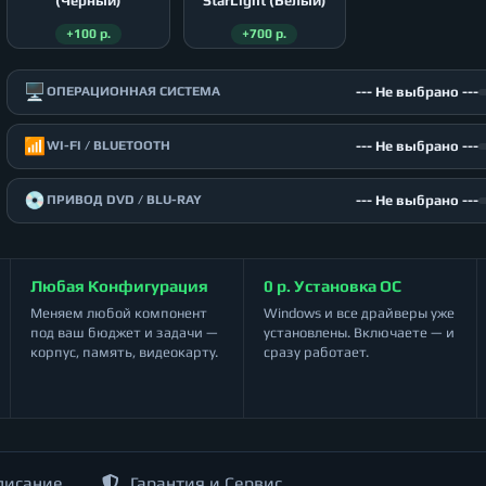
(Чёрный)
StarLight (Белый)
+100 р.
+700 р.
🖥️
--- Не выбрано ---
ОПЕРАЦИОННАЯ СИСТЕМА
📶
--- Не выбрано ---
WI-FI / BLUETOOTH
💿
--- Не выбрано ---
ПРИВОД DVD / BLU-RAY
Любая Конфигурация
0 р. Установка ОС
Меняем любой компонент
Windows и все драйверы уже
под ваш бюджет и задачи —
установлены. Включаете — и
корпус, память, видеокарту.
сразу работает.
писание
Гарантия и Сервис