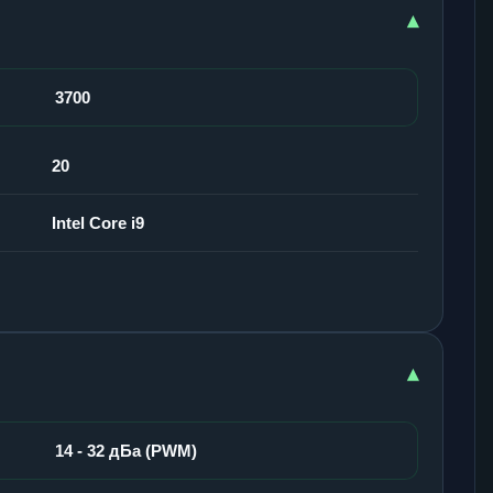
▾
3700
20
Intel Core i9
▾
14 - 32 дБа (PWM)