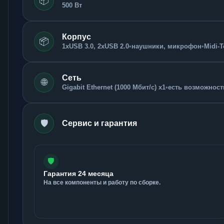
📦
500 Вт
Корпус
📦
1xUSB 3.0, 2xUSB 2.0
•
наушники, микрофон
•
Midi-
Сеть
🌐
Gigabit Ethernet (1000 Мбит/с) x1
•
есть возможность
🛡️
Сервис и гарантия
🛡️
Гарантия 24 месяца
На все компоненты и работу по сборке.