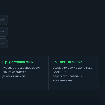
▾
▾
▾
0 р. Доставка МСК
15+ лет На рынке
Курьером в удобное время
Собираем сами с 2010 года.
или самовывоз с
GANSOR™ —
демонстрацией.
зарегистрированный
товарный знак.