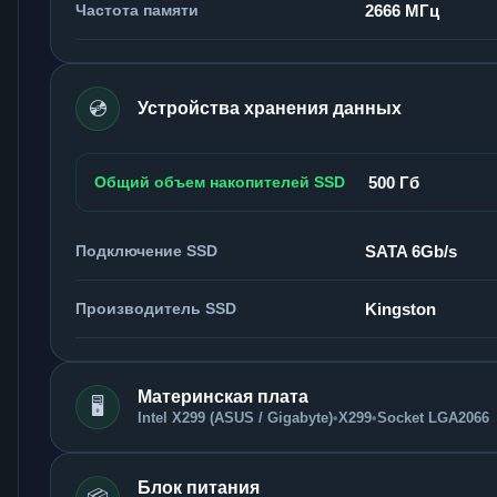
Частота памяти
2666 МГц
💿
Устройства хранения данных
Общий объем накопителей SSD
500 Гб
Подключение SSD
SATA 6Gb/s
Производитель SSD
Kingston
Материнская плата
🖥️
Intel X299 (ASUS / Gigabyte)
•
X299
•
Socket LGA2066
Блок питания