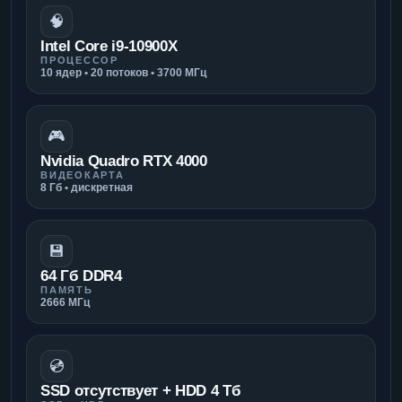
🧠
Intel Core i9-10900X
ПРОЦЕССОР
10 ядер • 20 потоков • 3700 МГц
🎮
Nvidia Quadro RTX 4000
ВИДЕОКАРТА
8 Гб • дискретная
💾
64 Гб DDR4
ПАМЯТЬ
2666 МГц
💿
SSD отсутствует + HDD 4 Тб