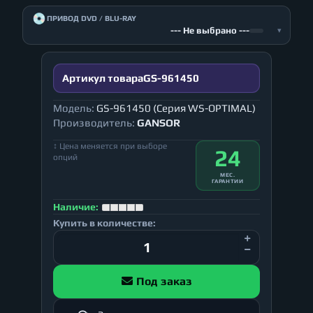
💿
ПРИВОД DVD / BLU-RAY
--- Не выбрано ---
▾
Артикул товара
GS-961450
Модель:
GS-961450 (Серия WS-OPTIMAL)
Производитель:
GANSOR
↕ Цена меняется при выборе
24
опций
МЕС.
ГАРАНТИИ
Наличие:
Купить в количестве:
Под заказ