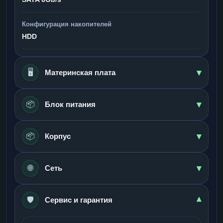
Конфигурация накопителей
HDD
▾
🖥️
Материнская плата
▾
📦
Блок питания
▾
📦
Корпус
▾
🌐
Сеть
🛡️
▾
Сервис и гарантия