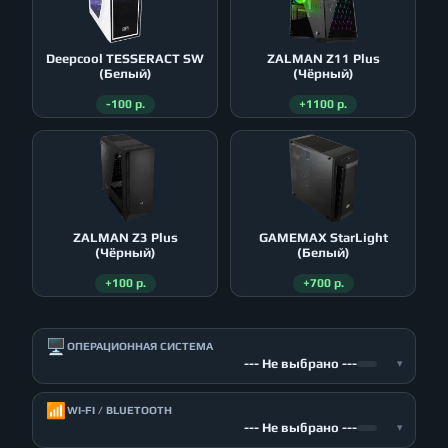
Deepcool TESSERACT SW
ZALMAN Z11 Plus
(Белый)
(Чёрный)
-100 р.
+1100 р.
ZALMAN Z3 Plus
GAMEMAX StarLight
(Чёрный)
(Белый)
+100 р.
+700 р.
🖥️
ОПЕРАЦИОННАЯ СИСТЕМА
--- Не выбрано ---
▾
📶
WI-FI / BLUETOOTH
--- Не выбрано ---
▾