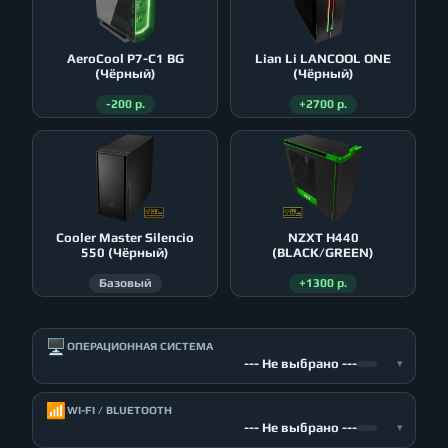
AeroСool P7-C1 BG
Lian Li LANCOOL ONE
(Чёрный)
(Чёрный)
-200 р.
+2700 р.
Cooler Master Silencio
NZXT H440
550 (Чёрный)
(BLACK/GREEN)
Базовый
+1300 р.
🖥️
ОПЕРАЦИОННАЯ СИСТЕМА
--- Не выбрано ---
▾
📶
WI-FI / BLUETOOTH
--- Не выбрано ---
▾