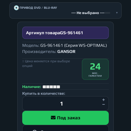
💿
ПРИВОД DVD / BLU-RAY
--- Не выбрано ---
▾
Артикул товара
GS-961461
Модель:
GS-961461 (Серия WS-OPTIMAL)
Производитель:
GANSOR
↕ Цена меняется при выборе
24
опций
МЕС.
ГАРАНТИИ
Наличие:
Купить в количестве:
Под заказ