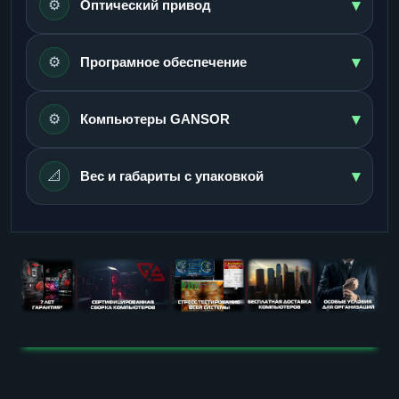
▾
⚙️
Оптический привод
▾
⚙️
Програмное обеспечение
▾
⚙️
Компьютеры GANSOR
▾
📐
Вес и габариты с упаковкой