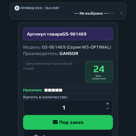
💿
ПРИВОД DVD / BLU-RAY
--- Не выбрано ---
▾
Артикул товара
GS-961469
Модель:
GS-961469 (Серия WS-OPTIMAL)
Производитель:
GANSOR
↕ Цена меняется при выборе
24
опций
МЕС.
ГАРАНТИИ
Наличие:
Купить в количестве:
Под заказ