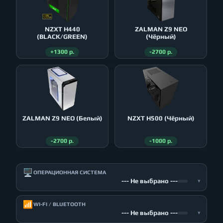
NZXT H440
ZALMAN Z9 NEO
(BLACK/GREEN)
(Чёрный)
+1300 р.
-2700 р.
ZALMAN Z9 NEO (Белый)
NZXT H500 (Чёрный)
-2700 р.
-1000 р.
🖥️
ОПЕРАЦИОННАЯ СИСТЕМА
--- Не выбрано ---
▾
📶
WI-FI / BLUETOOTH
--- Не выбрано ---
▾