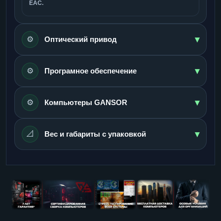
ЕАС.
▾
⚙️
Оптический привод
▾
⚙️
Програмное обеспечение
▾
⚙️
Компьютеры GANSOR
▾
📐
Вес и габариты с упаковкой