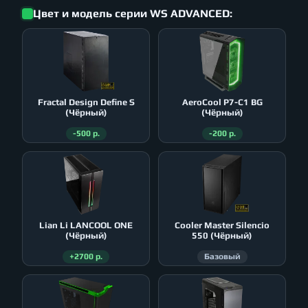
Цвет и модель серии WS ADVANCED:
Fractal Design Define S
AeroСool P7-C1 BG
(Чёрный)
(Чёрный)
-500 р.
-200 р.
Lian Li LANCOOL ONE
Cooler Master Silencio
(Чёрный)
550 (Чёрный)
+2700 р.
Базовый