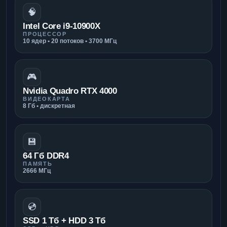
🧠
Intel Core i9-10900X
ПРОЦЕССОР
10 ядер • 20 потоков • 3700 МГц
🎮
Nvidia Quadro RTX 4000
ВИДЕОКАРТА
8 Гб • дискретная
💾
64 Гб DDR4
ПАМЯТЬ
2666 МГц
💿
SSD 1 Тб + HDD 3 Тб