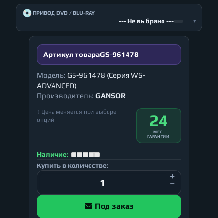
💿
ПРИВОД DVD / BLU-RAY
--- Не выбрано ---
▾
Артикул товара
GS-961478
Модель:
GS-961478 (Серия WS-
ADVANCED)
Производитель:
GANSOR
↕ Цена меняется при выборе
24
опций
МЕС.
ГАРАНТИИ
Наличие:
Купить в количестве:
Под заказ