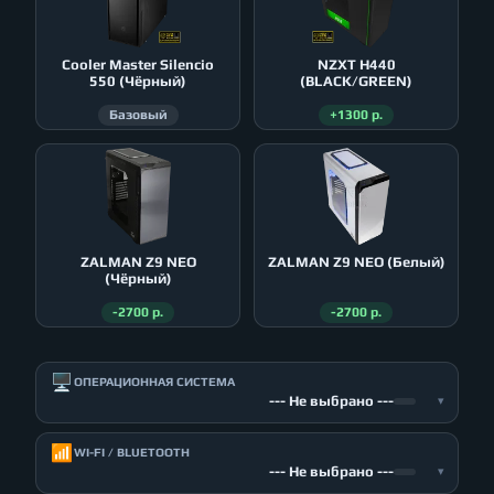
Cooler Master Silencio
NZXT H440
550 (Чёрный)
(BLACK/GREEN)
Базовый
+1300 р.
ZALMAN Z9 NEO
ZALMAN Z9 NEO (Белый)
(Чёрный)
-2700 р.
-2700 р.
🖥️
ОПЕРАЦИОННАЯ СИСТЕМА
--- Не выбрано ---
▾
📶
WI-FI / BLUETOOTH
--- Не выбрано ---
▾