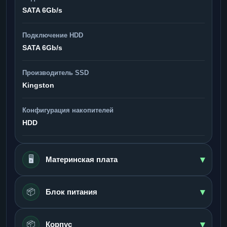
SATA 6Gb/s
Подключение HDD
SATA 6Gb/s
Производитель SSD
Kingston
Конфигурация накопителей
HDD
▾
🖥️
Материнская плата
▾
📦
Блок питания
▾
📦
Корпус