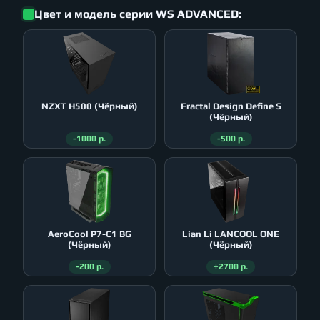
Цвет и модель серии WS ADVANCED:
NZXT H500 (Чёрный)
Fractal Design Define S
(Чёрный)
-1000 р.
-500 р.
AeroСool P7-C1 BG
Lian Li LANCOOL ONE
(Чёрный)
(Чёрный)
-200 р.
+2700 р.