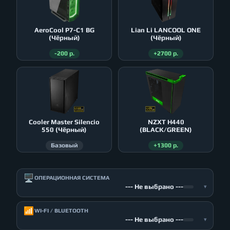
AeroСool P7-C1 BG
Lian Li LANCOOL ONE
(Чёрный)
(Чёрный)
-200 р.
+2700 р.
Cooler Master Silencio
NZXT H440
550 (Чёрный)
(BLACK/GREEN)
Базовый
+1300 р.
🖥️
ОПЕРАЦИОННАЯ СИСТЕМА
--- Не выбрано ---
▾
📶
WI-FI / BLUETOOTH
--- Не выбрано ---
▾