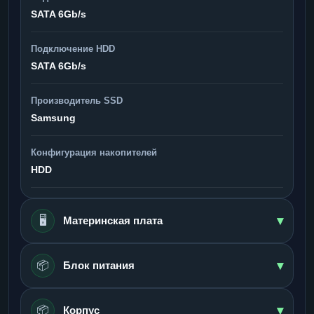
SATA 6Gb/s
Подключение HDD
SATA 6Gb/s
Производитель SSD
Samsung
Конфигурация накопителей
HDD
▾
🖥️
Материнская плата
▾
📦
Блок питания
▾
📦
Корпус