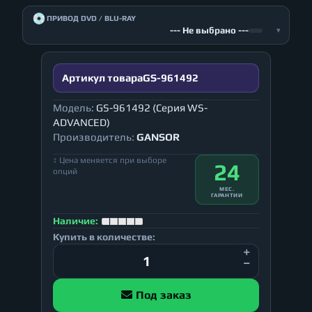
💿
ПРИВОД DVD / BLU-RAY
--- Не выбрано ---
▾
Артикул товара
GS-961492
Модель:
GS-961492 (Серия WS-
ADVANCED)
Производитель:
GANSOR
↕ Цена меняется при выборе
24
опций
МЕС.
ГАРАНТИИ
Наличие:
Купить в количестве:
Под заказ