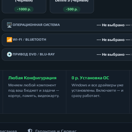
(Чёрный)
Define S (Чёрный)
-1000 р.
-500 р.
🖥️
--- Не выбрано ---
ОПЕРАЦИОННАЯ СИСТЕМА
📶
--- Не выбрано ---
WI-FI / BLUETOOTH
💿
--- Не выбрано ---
ПРИВОД DVD / BLU-RAY
Любая Конфигурация
0 р. Установка ОС
Меняем любой компонент
Windows и все драйверы уже
под ваш бюджет и задачи —
установлены. Включаете — и
корпус, память, видеокарту.
сразу работает.
писание
Гарантия и Сервис