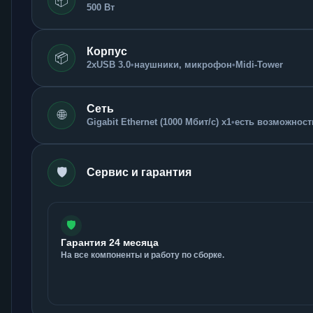
📦
500 Вт
Корпус
📦
2xUSB 3.0
•
наушники, микрофон
•
Midi-Tower
Сеть
🌐
Gigabit Ethernet (1000 Мбит/с) x1
•
есть возможность
🛡️
Сервис и гарантия
🛡️
Гарантия 24 месяца
На все компоненты и работу по сборке.