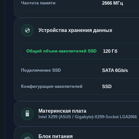
Частота памяти
2666 МГц
💿
Устройства хранения данных
Общий объем накопителей SSD
120 Гб
Подключение SSD
SATA 6Gb/s
Конфигурация накопителей
SSD
Материнская плата
🖥️
Intel X299 (ASUS / Gigabyte)
•
X299
•
Socket LGA2066
Блок питания