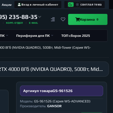
Акции
Вход в личный кабинет
светлая тема
95) 235-88-35
Корзина
0
А
КОРП. ОТДЕЛ
E-MAIL
 ПК
Периферия для ПК
ТОП сборок 2025
000 8Гб (NVIDIA QUADRO), 500Вт, Midi-Tower (Серия WS-
Рабочая станция GANSOR-961526 Intel i9-10900X 3.7 ГГц, X299, 32Гб 2666 МГц, SSD 120Гб, RTX 4000 8Гб (NVIDIA QUADRO), 500Вт, Midi-Tower (Серия WS-ADVANCED)
Артикул товара
GS-961526
Модель:
GS-961526 (Серия WS-ADVANCED)
Производитель:
GANSOR