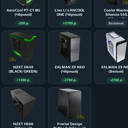
AeroСool P7-C1 BG
Lian Li LANCOOL
Cooler Maste
(Чёрный)
ONE (Чёрный)
Silencio 550
(Чёрный)
-200 р.
+2700 р.
Базовый
NZXT H440
ZALMAN Z9 NEO
ZALMAN Z9 N
(BLACK/GREEN)
(Чёрный)
(Белый)
+1300 р.
-2700 р.
-2700 р.
NZXT H500
Fractal Design