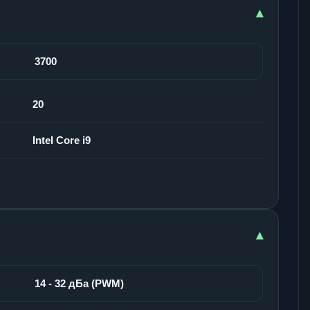
▾
3700
20
Intel Core i9
▾
14 - 32 дБа (PWM)