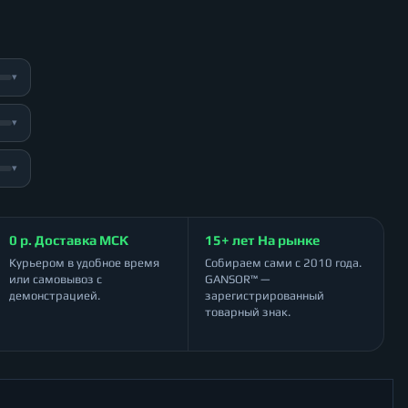
▾
▾
▾
0 р. Доставка МСК
15+ лет На рынке
Курьером в удобное время
Собираем сами с 2010 года.
или самовывоз с
GANSOR™ —
демонстрацией.
зарегистрированный
товарный знак.