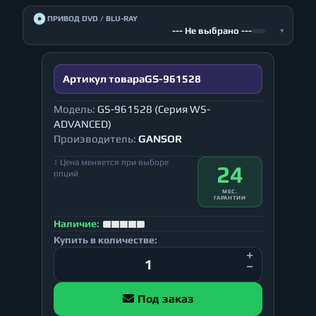
💿
ПРИВОД DVD / BLU-RAY
--- Не выбрано ---
▾
Артикул товара
GS-961528
Модель:
GS-961528 (Серия WS-
ADVANCED)
Производитель:
GANSOR
↕ Цена меняется при выборе
24
опций
МЕС.
ГАРАНТИИ
Наличие:
Купить в количестве:
Под заказ