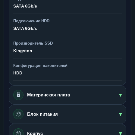
SATA 6Gb/s
Подключение HDD
SATA 6Gb/s
Производитель SSD
Kingston
Конфигурация накопителей
HDD
▾
🖥️
Материнская плата
▾
📦
Блок питания
▾
📦
Корпус