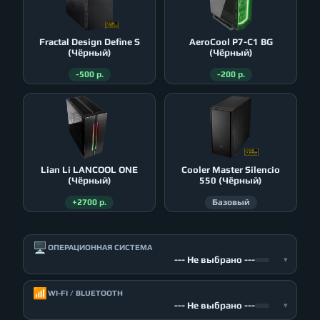
Fractal Design Define S
AeroСool P7-C1 BG
(Чёрный)
(Чёрный)
-500 р.
-200 р.
Lian Li LANCOOL ONE
Cooler Master Silencio
(Чёрный)
550 (Чёрный)
+2700 р.
Базовый
🖥️
ОПЕРАЦИОННАЯ СИСТЕМА
--- Не выбрано ---
▾
📶
WI-FI / BLUETOOTH
--- Не выбрано ---
▾