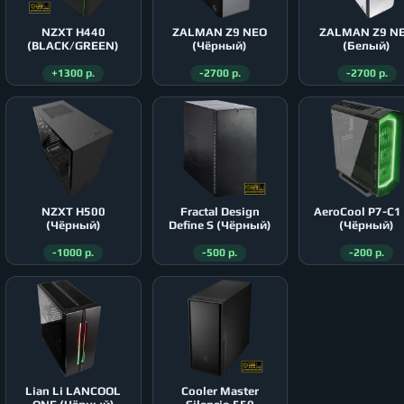
NZXT H440
ZALMAN Z9 NEO
ZALMAN Z9 N
(BLACK/GREEN)
(Чёрный)
(Белый)
+1300 р.
-2700 р.
-2700 р.
NZXT H500
Fractal Design
AeroСool P7-C1
(Чёрный)
Define S (Чёрный)
(Чёрный)
-1000 р.
-500 р.
-200 р.
Lian Li LANCOOL
Cooler Master