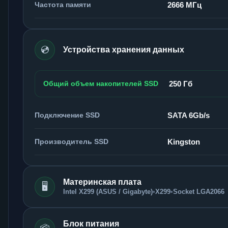
Частота памяти
2666 МГц
💿
Устройства хранения данных
Общий объем накопителей SSD
250 Гб
Подключение SSD
SATA 6Gb/s
Производитель SSD
Kingston
Материнская плата
🖥️
Intel X299 (ASUS / Gigabyte)
•
X299
•
Socket LGA2066
Блок питания