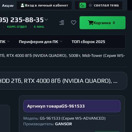
Акции
Вход в личный кабинет
светлая тема
95) 235-88-35
Корзина
0
А
КОРП. ОТДЕЛ
E-MAIL
 ПК
Периферия для ПК
ТОП сборок 2025
Тб, RTX 4000 8Гб (NVIDIA QUADRO), 500Вт, Midi-Tower (Серия WS-
Рабочая станция GANSOR-961533 Intel i9-10900X 3.7 ГГц, X299, 32Гб 2666 МГц, SSD 240Гб, HDD 2Тб, RTX 4000 8Гб (NVIDIA QUADRO), 500Вт, Midi-Tower (Серия WS-ADVANCED)
Артикул товара
GS-961533
Модель:
GS-961533 (Серия WS-ADVANCED)
Производитель:
GANSOR