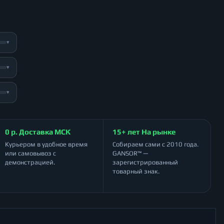
▾
▾
▾
0 р. Доставка МСК
15+ лет На рынке
Курьером в удобное время
Собираем сами с 2010 года.
или самовывоз с
GANSOR™ —
демонстрацией.
зарегистрированный
товарный знак.