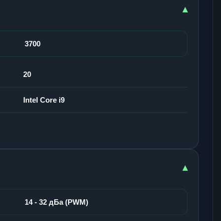
▾
3700
20
Intel Core i9
▾
14 - 32 дБа (PWM)