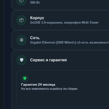
📦
500 Вт
Корпус
📦
2xUSB 3.0
•
наушники, микрофон
•
Midi-Tower
Сеть
🌐
Gigabit Ethernet (1000 Мбит/с) x1
•
есть возможность
🛡️
Сервис и гарантия
🛡️
Гарантия 24 месяца
На все компоненты и работу по сборке.