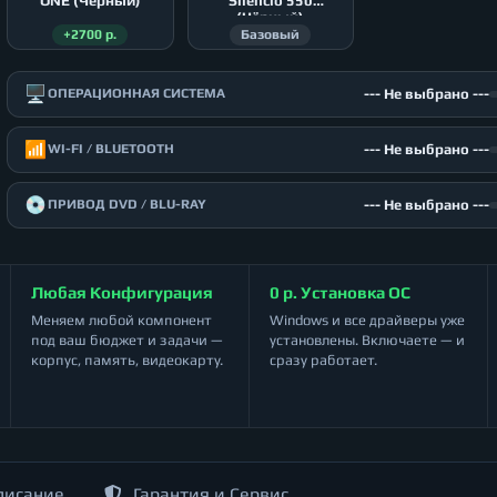
ONE (Чёрный)
Silencio 550
(Чёрный)
+2700 р.
Базовый
🖥️
--- Не выбрано ---
ОПЕРАЦИОННАЯ СИСТЕМА
📶
--- Не выбрано ---
WI-FI / BLUETOOTH
💿
--- Не выбрано ---
ПРИВОД DVD / BLU-RAY
Любая Конфигурация
0 р. Установка ОС
Меняем любой компонент
Windows и все драйверы уже
под ваш бюджет и задачи —
установлены. Включаете — и
корпус, память, видеокарту.
сразу работает.
писание
Гарантия и Сервис