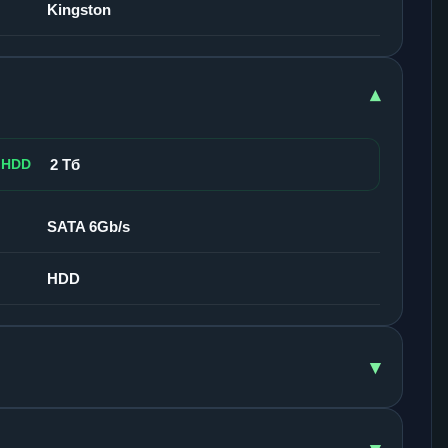
Kingston
▾
 HDD
2 Тб
SATA 6Gb/s
HDD
▾