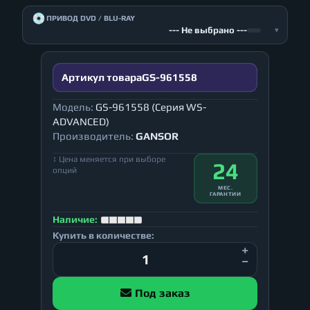
💿
ПРИВОД DVD / BLU-RAY
--- Не выбрано ---
▾
Артикул товара
GS-961558
Модель:
GS-961558 (Серия WS-
ADVANCED)
Производитель:
GANSOR
↕ Цена меняется при выборе
24
опций
МЕС.
ГАРАНТИИ
Наличие:
Купить в количестве:
Под заказ