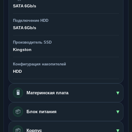
SATA 6Gb/s
Подключение HDD
SATA 6Gb/s
Производитель SSD
Kingston
Конфигурация накопителей
HDD
▾
🖥️
Материнская плата
▾
📦
Блок питания
▾
📦
Корпус