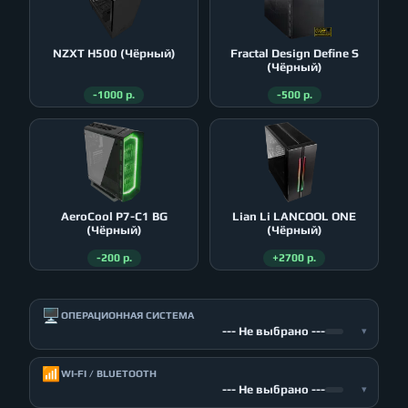
NZXT H500 (Чёрный)
Fractal Design Define S
(Чёрный)
-1000 р.
-500 р.
AeroСool P7-C1 BG
Lian Li LANCOOL ONE
(Чёрный)
(Чёрный)
-200 р.
+2700 р.
🖥️
ОПЕРАЦИОННАЯ СИСТЕМА
--- Не выбрано ---
▾
📶
WI-FI / BLUETOOTH
--- Не выбрано ---
▾