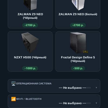
ZALMAN Z9 NEO
ZALMAN Z9 NEO (Белый)
(Чёрный)
-2700 р.
-2700 р.
NZXT H500 (Чёрный)
Fractal Design Define S
(Чёрный)
-1000 р.
-500 р.
🖥️
ОПЕРАЦИОННАЯ СИСТЕМА
--- Не выбрано ---
▾
📶
WI-FI / BLUETOOTH
--- Не выбрано ---
▾