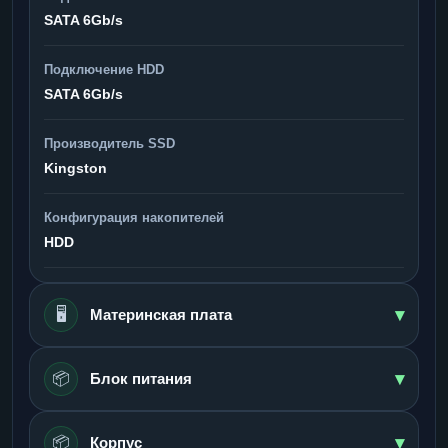
SATA 6Gb/s
Подключение HDD
SATA 6Gb/s
Производитель SSD
Kingston
Конфигурация накопителей
HDD
▾
🖥️
Материнская плата
▾
📦
Блок питания
▾
📦
Корпус