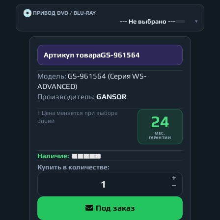
💿
ПРИВОД DVD / BLU-RAY
--- Не выбрано ---
▾
Артикул товара
GS-961564
Модель:
GS-961564 (Серия WS-
ADVANCED)
Производитель:
GANSOR
↕ Цена меняется при выборе
24
опций
МЕС.
ГАРАНТИИ
Наличие:
Купить в количестве:
Под заказ