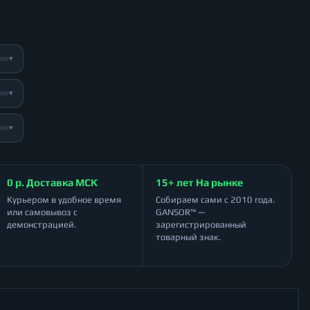
▾
▾
▾
0 р. Доставка МСК
15+ лет На рынке
Курьером в удобное время
Собираем сами с 2010 года.
или самовывоз с
GANSOR™ —
демонстрацией.
зарегистрированный
товарный знак.