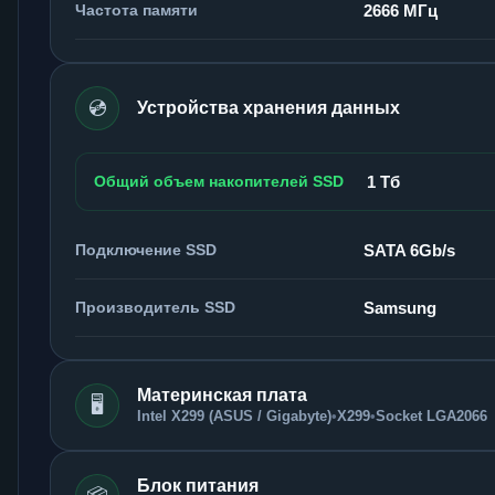
Частота памяти
2666 МГц
💿
Устройства хранения данных
Общий объем накопителей SSD
1 Тб
Подключение SSD
SATA 6Gb/s
Производитель SSD
Samsung
Материнская плата
🖥️
Intel X299 (ASUS / Gigabyte)
•
X299
•
Socket LGA2066
Блок питания