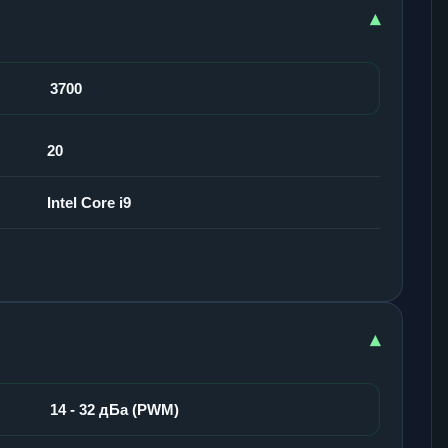
▾
3700
20
Intel Core i9
▾
14 - 32 дБа (PWM)