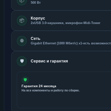
📦
500 Вт
Корпус
📦
2xUSB 3.0
•
наушники, микрофон
•
Midi-Tower
Сеть
🌐
Gigabit Ethernet (1000 Мбит/с) x1
•
есть возможность
🛡️
Сервис и гарантия
🛡️
Гарантия 24 месяца
На все компоненты и работу по сборке.