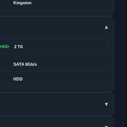
Kingston
▾
 HDD
2 Тб
SATA 6Gb/s
HDD
▾