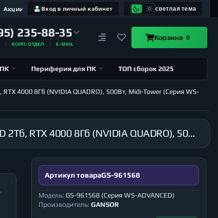
Акции
Вход в личный кабинет
светлая тема
95) 235-88-35
Корзина
0
А
КОРП. ОТДЕЛ
E-MAIL
 ПК
Периферия для ПК
ТОП сборок 2025
, RTX 4000 8Гб (NVIDIA QUADRO), 500Вт, Midi-Tower (Серия WS-
Рабочая станция GANSOR-961568 Intel i9-10900X 3.7 ГГц, X299, 64Гб 2666 МГц, SSD 1Тб, HDD 2Тб, RTX 4000 8Гб (NVIDIA QUADRO), 500Вт, Midi-Tower (Серия WS-ADVANCED)
Артикул товара
GS-961568
Модель:
GS-961568 (Серия WS-ADVANCED)
Производитель:
GANSOR