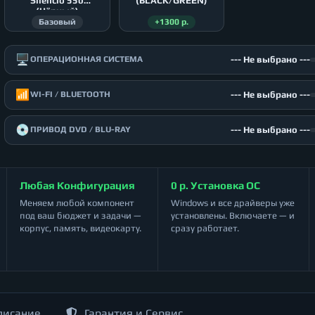
Silencio 550
(BLACK/GREEN)
(Чёрный)
Базовый
+1300 р.
🖥️
--- Не выбрано ---
ОПЕРАЦИОННАЯ СИСТЕМА
📶
--- Не выбрано ---
WI-FI / BLUETOOTH
💿
--- Не выбрано ---
ПРИВОД DVD / BLU-RAY
Любая Конфигурация
0 р. Установка ОС
Меняем любой компонент
Windows и все драйверы уже
под ваш бюджет и задачи —
установлены. Включаете — и
корпус, память, видеокарту.
сразу работает.
писание
Гарантия и Сервис