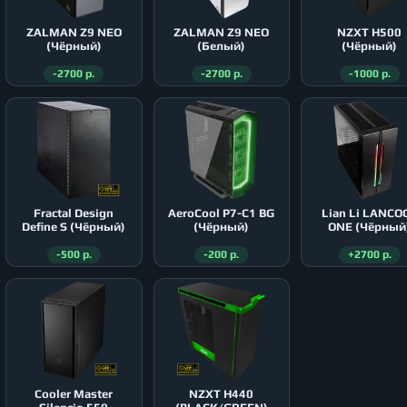
ZALMAN Z9 NEO
ZALMAN Z9 NEO
NZXT H500
(Чёрный)
(Белый)
(Чёрный)
-2700 р.
-2700 р.
-1000 р.
Fractal Design
AeroСool P7-C1 BG
Lian Li LANCO
Define S (Чёрный)
(Чёрный)
ONE (Чёрный
-500 р.
-200 р.
+2700 р.
Cooler Master
NZXT H440