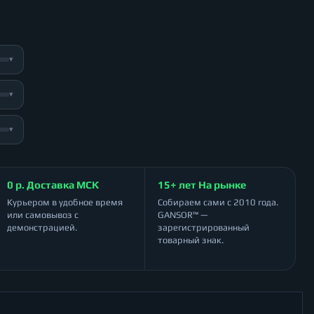
▾
▾
▾
0 р. Доставка МСК
15+ лет На рынке
Курьером в удобное время
Собираем сами с 2010 года.
или самовывоз с
GANSOR™ —
демонстрацией.
зарегистрированный
товарный знак.