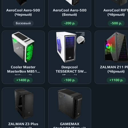
AeroСool Aero-500
AeroСool Aero-500
AeroСool RIF
(Черный)
(Белый)
(Чёрный)
Базовый
-200 р.
-500 р.
Cooler Master
Deepcool
ZALMAN Z11 P
MasterBox MB511
TESSERACT SW
(Чёрный)
(Чёрный)
(Белый)
+1400 р.
-100 р.
+1100 р.
ZALMAN Z3 Plus
GAMEMAX