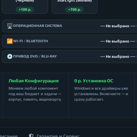
(Чёрный)
StarLight (Белый)
+100 р.
+700 р.
🖥️
--- Не выбрано ---
ОПЕРАЦИОННАЯ СИСТЕМА
📶
--- Не выбрано ---
WI-FI / BLUETOOTH
💿
--- Не выбрано ---
ПРИВОД DVD / BLU-RAY
Любая Конфигурация
0 р. Установка ОС
Меняем любой компонент
Windows и все драйверы уже
под ваш бюджет и задачи —
установлены. Включаете — и
корпус, память, видеокарту.
сразу работает.
писание
Гарантия и Сервис