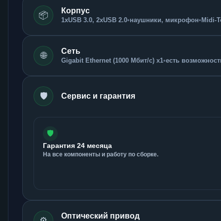
Корпус
📦
1xUSB 3.0, 2xUSB 2.0
•
наушники, микрофон
•
Midi-
Сеть
🌐
Gigabit Ethernet (1000 Мбит/с) x1
•
есть возможность
🛡️
Сервис и гарантия
🛡️
Гарантия 24 месяца
На все компоненты и работу по сборке.
Оптический привод
⚙️