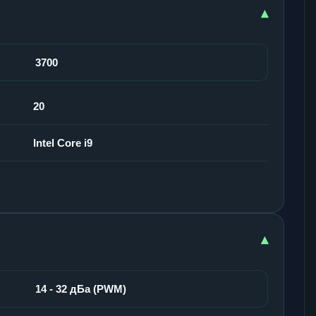
▾
3700
20
Intel Core i9
▾
14 - 32 дБа (PWM)