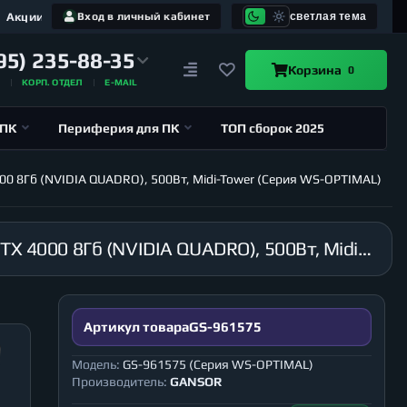
Акции
Вход в личный кабинет
светлая тема
95) 235-88-35
Корзина
0
А
КОРП. ОТДЕЛ
E-MAIL
 ПК
Периферия для ПК
ТОП сборок 2025
000 8Гб (NVIDIA QUADRO), 500Вт, Midi-Tower (Серия WS-OPTIMAL)
Рабочая станция GANSOR-961575 Intel i9-10900X 3.7 ГГц, X299, 128Гб 2666 МГц, HDD 4Тб, RTX 4000 8Гб (NVIDIA QUADRO), 500Вт, Midi-Tower (Серия WS-OPTIMAL)
Артикул товара
GS-961575
Модель:
GS-961575 (Серия WS-OPTIMAL)
Производитель:
GANSOR