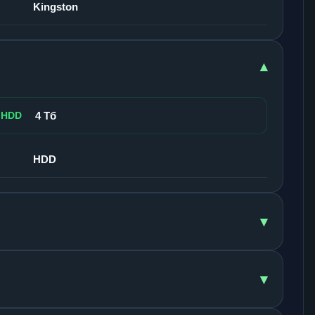
Kingston
▾
 HDD
4 Тб
HDD
▾
▾