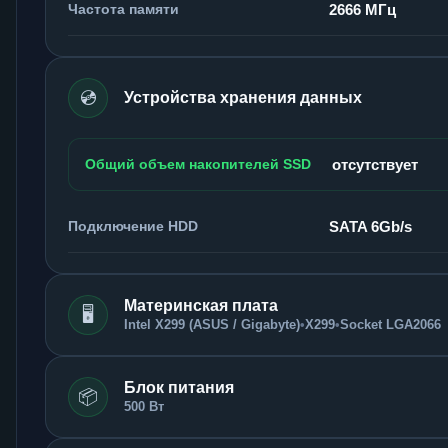
Частота памяти
2666 МГц
💿
Устройства хранения данных
Общий объем накопителей SSD
отсутствует
Подключение HDD
SATA 6Gb/s
Материнская плата
🖥️
Intel X299 (ASUS / Gigabyte)
•
X299
•
Socket LGA2066
Блок питания
📦
500 Вт