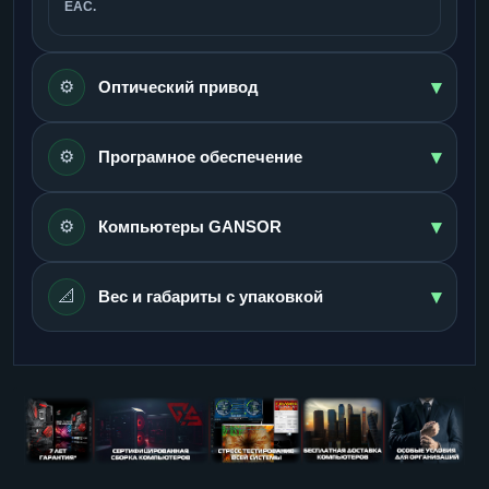
ЕАС.
▾
⚙️
Оптический привод
▾
⚙️
Програмное обеспечение
▾
⚙️
Компьютеры GANSOR
▾
📐
Вес и габариты с упаковкой