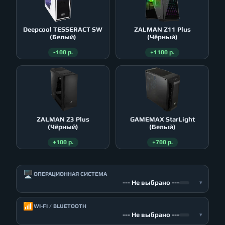
Deepcool TESSERACT SW
ZALMAN Z11 Plus
(Белый)
(Чёрный)
-100 р.
+1100 р.
ZALMAN Z3 Plus
GAMEMAX StarLight
(Чёрный)
(Белый)
+100 р.
+700 р.
🖥️
ОПЕРАЦИОННАЯ СИСТЕМА
--- Не выбрано ---
▾
📶
WI-FI / BLUETOOTH
--- Не выбрано ---
▾