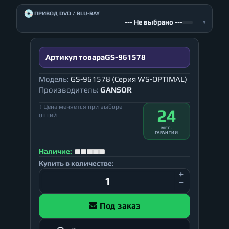
💿
ПРИВОД DVD / BLU-RAY
--- Не выбрано ---
▾
Артикул товара
GS-961578
Модель:
GS-961578 (Серия WS-OPTIMAL)
Производитель:
GANSOR
↕ Цена меняется при выборе
24
опций
МЕС.
ГАРАНТИИ
Наличие:
Купить в количестве:
Под заказ