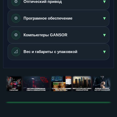
▾
⚙️
Оптический привод
▾
⚙️
Програмное обеспечение
▾
⚙️
Компьютеры GANSOR
▾
📐
Вес и габариты с упаковкой