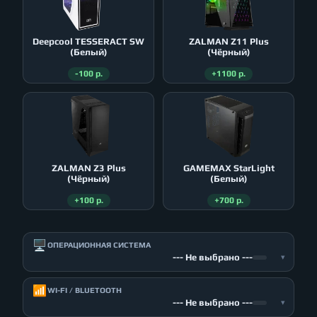
Deepcool TESSERACT SW
ZALMAN Z11 Plus
(Белый)
(Чёрный)
-100 р.
+1100 р.
ZALMAN Z3 Plus
GAMEMAX StarLight
(Чёрный)
(Белый)
+100 р.
+700 р.
🖥️
ОПЕРАЦИОННАЯ СИСТЕМА
--- Не выбрано ---
▾
📶
WI-FI / BLUETOOTH
--- Не выбрано ---
▾