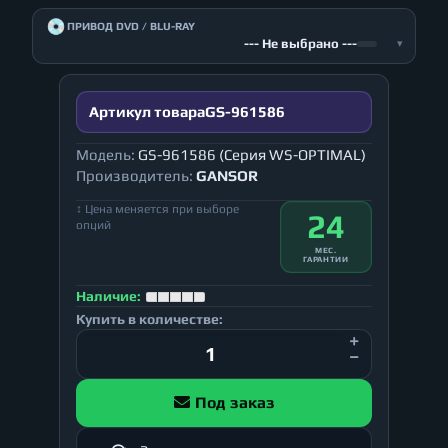
💿
ПРИВОД DVD / BLU-RAY
--- Не выбрано ---
▾
Артикул товара
GS-961586
Модель:
GS-961586 (Серия WS-OPTIMAL)
Производитель:
GANSOR
↕ Цена меняется при выборе
24
опций
МЕС.
ГАРАНТИИ
Наличие:
Купить в количестве:
Под заказ