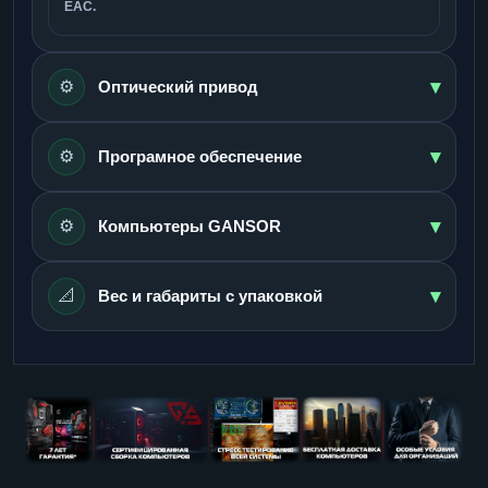
ЕАС.
▾
⚙️
Оптический привод
▾
⚙️
Програмное обеспечение
▾
⚙️
Компьютеры GANSOR
▾
📐
Вес и габариты с упаковкой