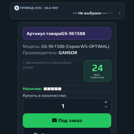
💿
ПРИВОД DVD / BLU-RAY
--- Не выбрано ---
▾
Артикул товара
GS-961588
Модель:
GS-961588 (Серия WS-OPTIMAL)
Производитель:
GANSOR
↕ Цена меняется при выборе
24
опций
МЕС.
ГАРАНТИИ
Наличие:
Купить в количестве:
Под заказ