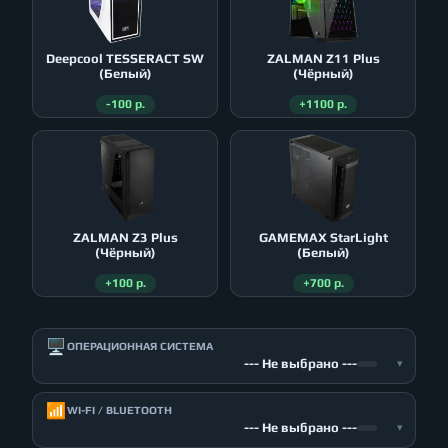
Deepcool TESSERACT SW
ZALMAN Z11 Plus
(Белый)
(Чёрный)
-100 р.
+1100 р.
ZALMAN Z3 Plus
GAMEMAX StarLight
(Чёрный)
(Белый)
+100 р.
+700 р.
🖥️
ОПЕРАЦИОННАЯ СИСТЕМА
--- Не выбрано ---
▾
📶
WI-FI / BLUETOOTH
--- Не выбрано ---
▾