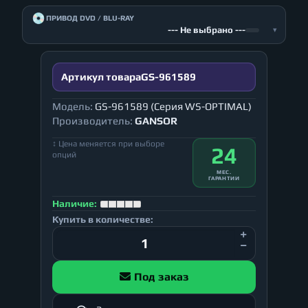
💿
ПРИВОД DVD / BLU-RAY
--- Не выбрано ---
▾
Артикул товара
GS-961589
Модель:
GS-961589 (Серия WS-OPTIMAL)
Производитель:
GANSOR
↕ Цена меняется при выборе
24
опций
МЕС.
ГАРАНТИИ
Наличие:
Купить в количестве:
Под заказ