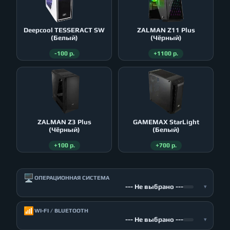
Deepcool TESSERACT SW
ZALMAN Z11 Plus
(Белый)
(Чёрный)
-100 р.
+1100 р.
ZALMAN Z3 Plus
GAMEMAX StarLight
(Чёрный)
(Белый)
+100 р.
+700 р.
🖥️
ОПЕРАЦИОННАЯ СИСТЕМА
--- Не выбрано ---
▾
📶
WI-FI / BLUETOOTH
--- Не выбрано ---
▾