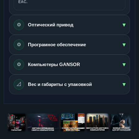
ЕАС.
▾
⚙️
Оптический привод
▾
⚙️
Програмное обеспечение
▾
⚙️
Компьютеры GANSOR
▾
📐
Вес и габариты с упаковкой