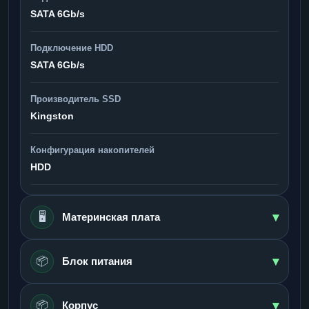
SATA 6Gb/s
Подключение HDD
SATA 6Gb/s
Производитель SSD
Kingston
Конфигурация накопителей
HDD
▾
🖥️
Материнская плата
▾
📦
Блок питания
▾
📦
Корпус