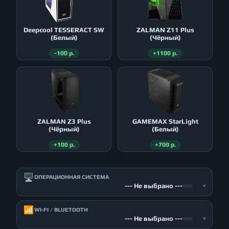
Deepcool TESSERACT SW
ZALMAN Z11 Plus
(Белый)
(Чёрный)
-100 р.
+1100 р.
ZALMAN Z3 Plus
GAMEMAX StarLight
(Чёрный)
(Белый)
+100 р.
+700 р.
🖥️
ОПЕРАЦИОННАЯ СИСТЕМА
--- Не выбрано ---
▾
📶
WI-FI / BLUETOOTH
--- Не выбрано ---
▾