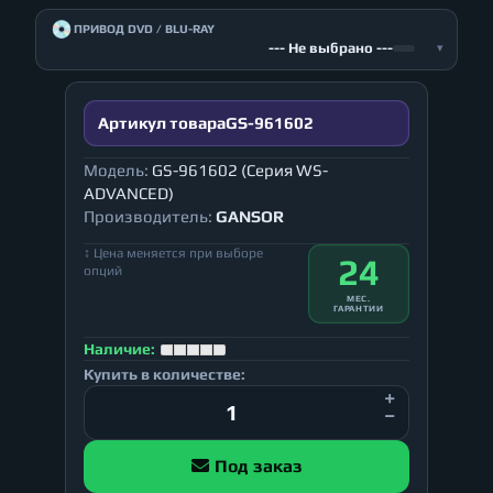
💿
ПРИВОД DVD / BLU-RAY
--- Не выбрано ---
▾
Артикул товара
GS-961602
Модель:
GS-961602 (Серия WS-
ADVANCED)
Производитель:
GANSOR
↕ Цена меняется при выборе
24
опций
МЕС.
ГАРАНТИИ
Наличие:
Купить в количестве:
Под заказ