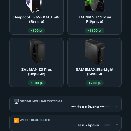
Deepcool TESSERACT SW
ZALMAN Z11 Plus
(Белый)
(Чёрный)
-100 р.
+1100 р.
ZALMAN Z3 Plus
GAMEMAX StarLight
(Чёрный)
(Белый)
+100 р.
+700 р.
🖥️
ОПЕРАЦИОННАЯ СИСТЕМА
--- Не выбрано ---
▾
📶
WI-FI / BLUETOOTH
--- Не выбрано ---
▾