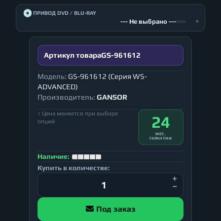
💿
ПРИВОД DVD / BLU-RAY
--- Не выбрано ---
▾
Артикул товара
GS-961612
Модель:
GS-961612 (Серия WS-
ADVANCED)
Производитель:
GANSOR
↕ Цена меняется при выборе
24
опций
МЕС.
ГАРАНТИИ
Наличие:
Купить в количестве:
Под заказ