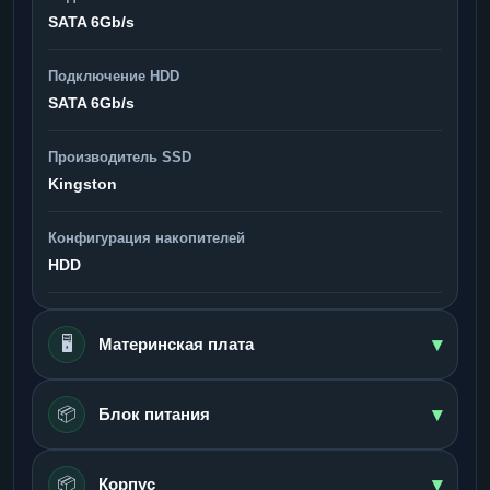
SATA 6Gb/s
Подключение HDD
SATA 6Gb/s
Производитель SSD
Kingston
Конфигурация накопителей
HDD
▾
🖥️
Материнская плата
▾
📦
Блок питания
▾
📦
Корпус