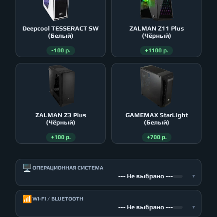
Deepcool TESSERACT SW
ZALMAN Z11 Plus
(Белый)
(Чёрный)
-100 р.
+1100 р.
ZALMAN Z3 Plus
GAMEMAX StarLight
(Чёрный)
(Белый)
+100 р.
+700 р.
🖥️
ОПЕРАЦИОННАЯ СИСТЕМА
--- Не выбрано ---
▾
📶
WI-FI / BLUETOOTH
--- Не выбрано ---
▾