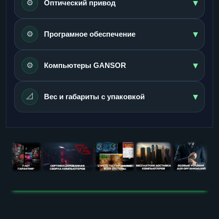
▾
⚙️
Оптический привод
▾
⚙️
Програмное обеспечение
▾
⚙️
Компьютеры GANSOR
▾
📐
Вес и габариты с упаковкой