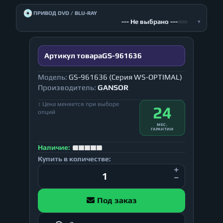
💿
ПРИВОД DVD / BLU-RAY
--- Не выбрано ---
▾
Артикул товара
GS-961636
Модель:
GS-961636 (Серия WS-OPTIMAL)
Производитель:
GANSOR
↕ Цена меняется при выборе
24
опций
МЕС.
ГАРАНТИИ
Наличие:
Купить в количестве:
Под заказ