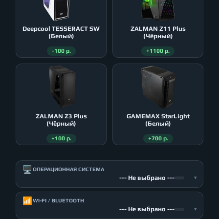
Deepcool TESSERACT SW
ZALMAN Z11 Plus
(Белый)
(Чёрный)
-100 р.
+1100 р.
ZALMAN Z3 Plus
GAMEMAX StarLight
(Чёрный)
(Белый)
+100 р.
+700 р.
🖥️
ОПЕРАЦИОННАЯ СИСТЕМА
--- Не выбрано ---
▾
📶
WI-FI / BLUETOOTH
--- Не выбрано ---
▾