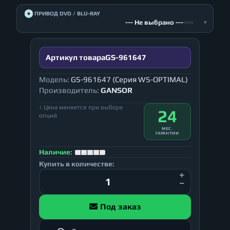
💿
ПРИВОД DVD / BLU-RAY
--- Не выбрано ---
▾
Артикул товара
GS-961647
Модель:
GS-961647 (Серия WS-OPTIMAL)
Производитель:
GANSOR
↕ Цена меняется при выборе
24
опций
МЕС.
ГАРАНТИИ
Наличие:
Купить в количестве:
Под заказ