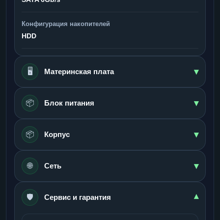
Конфигурация накопителей
HDD
▾
🖥️
Материнская плата
▾
📦
Блок питания
▾
📦
Корпус
▾
🌐
Сеть
🛡️
▾
Сервис и гарантия