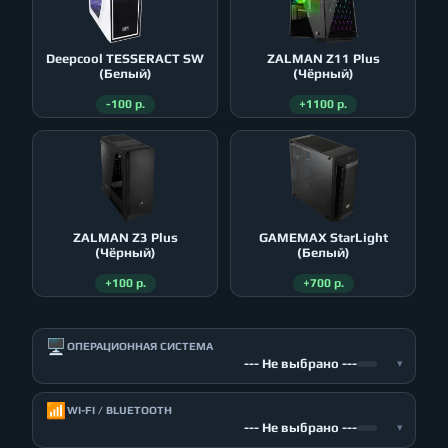
Deepcool TESSERACT SW
ZALMAN Z11 Plus
(Белый)
(Чёрный)
-100 р.
+1100 р.
ZALMAN Z3 Plus
GAMEMAX StarLight
(Чёрный)
(Белый)
+100 р.
+700 р.
🖥️
ОПЕРАЦИОННАЯ СИСТЕМА
--- Не выбрано ---
▾
📶
WI-FI / BLUETOOTH
--- Не выбрано ---
▾