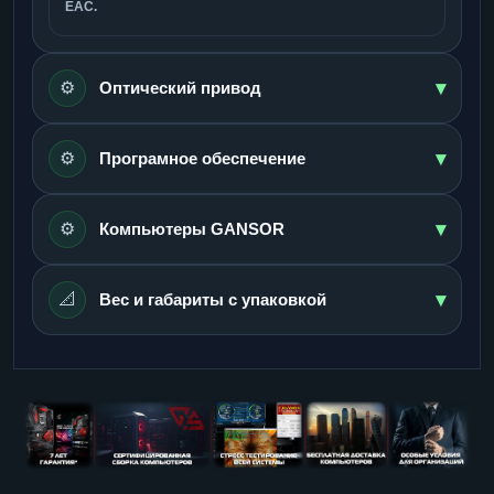
ЕАС.
▾
⚙️
Оптический привод
▾
⚙️
Програмное обеспечение
▾
⚙️
Компьютеры GANSOR
▾
📐
Вес и габариты с упаковкой