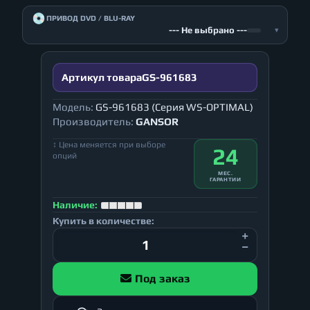
💿
ПРИВОД DVD / BLU-RAY
--- Не выбрано ---
▾
Артикул товара
GS-961683
Модель:
GS-961683 (Серия WS-OPTIMAL)
Производитель:
GANSOR
↕ Цена меняется при выборе
24
опций
МЕС.
ГАРАНТИИ
Наличие:
Купить в количестве:
Под заказ