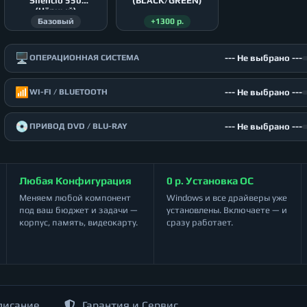
Silencio 550
(BLACK/GREEN)
(Чёрный)
Базовый
+1300 р.
🖥️
--- Не выбрано ---
ОПЕРАЦИОННАЯ СИСТЕМА
📶
--- Не выбрано ---
WI-FI / BLUETOOTH
💿
--- Не выбрано ---
ПРИВОД DVD / BLU-RAY
Любая Конфигурация
0 р. Установка ОС
Меняем любой компонент
Windows и все драйверы уже
под ваш бюджет и задачи —
установлены. Включаете — и
корпус, память, видеокарту.
сразу работает.
писание
Гарантия и Сервис