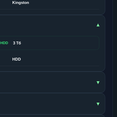
Kingston
▾
 HDD
3 Тб
HDD
▾
▾