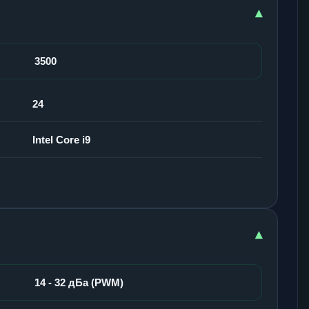
▾
3500
24
Intel Core i9
▾
14 - 32 дБа (PWM)