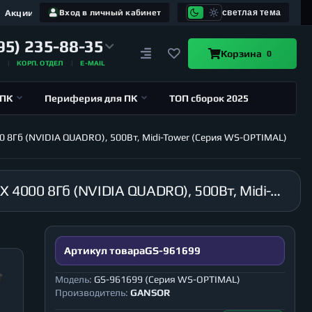
Акции
Вход в личный кабинет
светлая тема
95) 235-88-35
Корзина
0
А
КОРП. ОТДЕЛ
E-MAIL
 ПК
Периферия для ПК
ТОП сборок 2025
00 8Гб (NVIDIA QUADRO), 500Вт, Midi-Tower (Серия WS-OPTIMAL)
Рабочая станция GANSOR-961699 Intel i9-10920X 3.5 ГГц, X299, 64Гб 2666 МГц, HDD 3Тб, RTX 4000 8Гб (NVIDIA QUADRO), 500Вт, Midi-Tower (Серия WS-OPTIMAL)
Артикул товара
GS-961699
Модель:
GS-961699 (Серия WS-OPTIMAL)
Производитель:
GANSOR