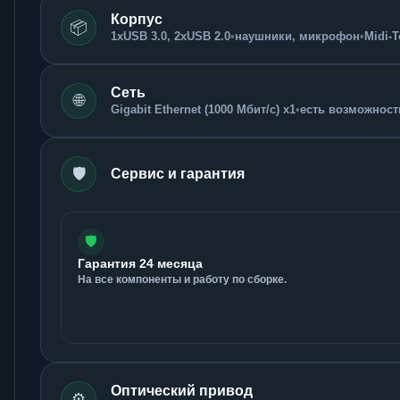
Корпус
📦
1xUSB 3.0, 2xUSB 2.0
•
наушники, микрофон
•
Midi-
Сеть
🌐
Gigabit Ethernet (1000 Мбит/с) x1
•
есть возможность
🛡️
Сервис и гарантия
🛡️
Гарантия 24 месяца
На все компоненты и работу по сборке.
Оптический привод
⚙️