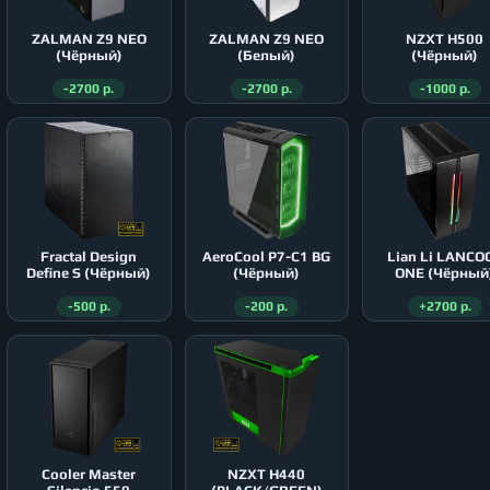
ZALMAN Z9 NEO
ZALMAN Z9 NEO
NZXT H500
(Чёрный)
(Белый)
(Чёрный)
-2700 р.
-2700 р.
-1000 р.
Fractal Design
AeroСool P7-C1 BG
Lian Li LANCO
Define S (Чёрный)
(Чёрный)
ONE (Чёрный
-500 р.
-200 р.
+2700 р.
Cooler Master
NZXT H440