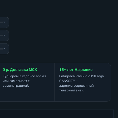
▾
▾
▾
0 р. Доставка МСК
15+ лет На рынке
Курьером в удобное время
Собираем сами с 2010 года.
или самовывоз с
GANSOR™ —
демонстрацией.
зарегистрированный
товарный знак.