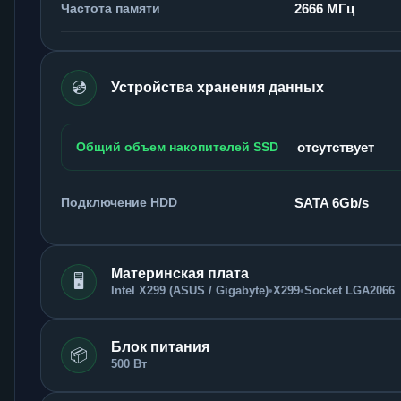
Частота памяти
2666 МГц
💿
Устройства хранения данных
Общий объем накопителей SSD
отсутствует
Подключение HDD
SATA 6Gb/s
Материнская плата
🖥️
Intel X299 (ASUS / Gigabyte)
•
X299
•
Socket LGA2066
Блок питания
📦
500 Вт